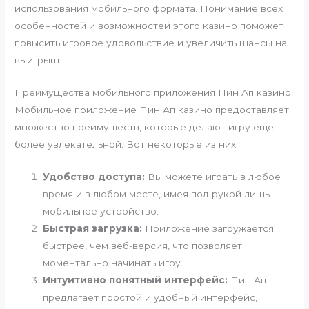
использования мобильного формата. Понимание всех
особенностей и возможностей этого казино поможет
повысить игровое удовольствие и увеличить шансы на
выигрыш.
Преимущества мобильного приложения Пин Ап казино
Мобильное приложение Пин Ап казино предоставляет
множество преимуществ, которые делают игру еще
более увлекательной. Вот некоторые из них:
Удобство доступа:
Вы можете играть в любое
время и в любом месте, имея под рукой лишь
мобильное устройство.
Быстрая загрузка:
Приложение загружается
быстрее, чем веб-версия, что позволяет
моментально начинать игру.
Интуитивно понятный интерфейс:
Пин Ап
предлагает простой и удобный интерфейс,