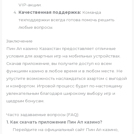
VIP-акции.
Качественная поддержка:
Команда
техподдержки всегда готова помочь решить
любые вопросы.
Заключение
Пин Ап казино Казахстан предоставляет отличные
условия для азартных игр на мобильных устройствах.
Скачав приложение, вы получите доступ ко всем
функциям казино в любое время и в любом месте. Не
упустите возможность наслаждаться азартом с выгодой
и комфортом. Игровой процесс будет по-настоящему
увлекательным благодаря широкому выбору игр и
щедрым бонусам.
Часто задаваемые вопросы (FAQ)
1. Как скачать приложение Пин Ап казино?
Перейдите на официальный сайт Пин Ап казино,