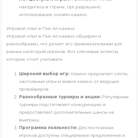
находитесь в стране, где разрешено
использование онлайн-казино.
Игровой опыт в Пин Ап казино
Игровой опыт в Пин Ап казино обширен и
разнообразен, что делает его привлекательным для
разных категорий игроков. Вот ключевые аспекты,
которые стоит учитывать:
Широкий выбор игр:
Казино предлагает слоты,
настольные игры и живое казино от ведущих
провайдеров.
Разнообразные турниры и акции:
Регулярные
турниры подстегивают конкуренцию и
предоставляют дополнительные шансы на
выигрыш.
Программа лояльности:
Для постоянных
игроков доступны специальные предложения и