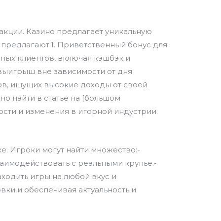
 акции. Казино предлагает уникальную
 предлагают:1. Приветственный бонус для
ных клиентов, включая кэшбэк и
 выигрыш вне зависимости от дня
ов, ищущих высокие доходы от своей
о найти в статье на [большом
ости и изменения в игорной индустрии.
е. Игроки могут найти множество:-
аимодействовать с реальными крупье.-
аходить игры на любой вкус и
вки и обеспечивая актуальность и