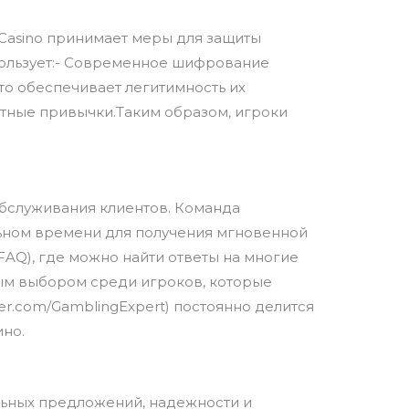
 Casino принимает меры для защиты
пользует:- Современное шифрование
о обеспечивает легитимность их
тные привычки.Таким образом, игроки
обслуживания клиентов. Команда
альном времени для получения мгновенной
FAQ), где можно найти ответы на многие
ым выбором среди игроков, которые
tter.com/GamblingExpert) постоянно делится
но.
альных предложений, надежности и