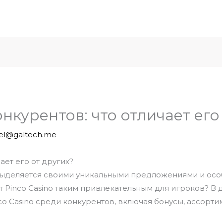
онкурентов: что отличает его
iel@galtech.me
ает его от других?
 выделяется своими уникальными предложениями и осо
т Pinco Casino таким привлекательным для игроков? В
o Casino среди конкурентов, включая бонусы, ассортим