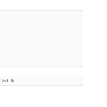
Website