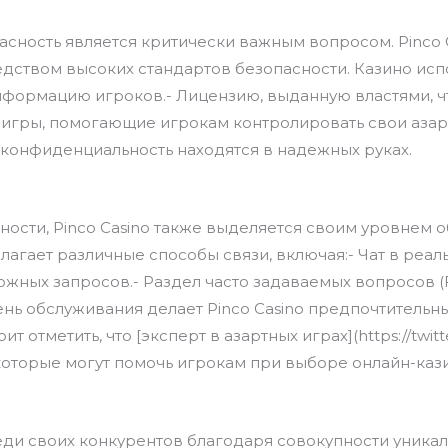
пасность является критически важным вопросом. Pinco
едством высоких стандартов безопасности. Казино ис
формацию игроков.- Лицензию, выданную властями, чт
 игры, помогающие игрокам контролировать свои азар
и конфиденциальность находятся в надежных руках.
ости, Pinco Casino также выделяется своим уровнем 
лагает различные способы связи, включая:- Чат в ре
ожных запросов.- Раздел часто задаваемых вопросов (
нь обслуживания делает Pinco Casino предпочтительн
т отметить, что [эксперт в азартных играх](https://twi
оторые могут помочь игрокам при выборе онлайн-кази
реди своих конкурентов благодаря совокупности уник