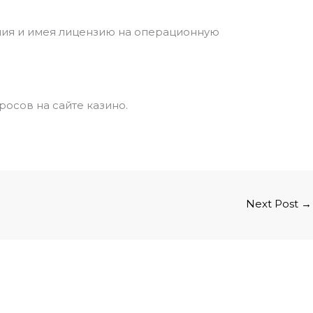
ния и имея лицензию на операционную
росов на сайте казино.
Next Post
→