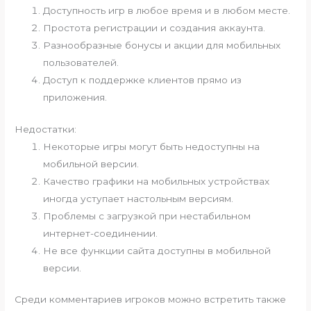
Доступность игр в любое время и в любом месте.
Простота регистрации и создания аккаунта.
Разнообразные бонусы и акции для мобильных
пользователей.
Доступ к поддержке клиентов прямо из
приложения.
Недостатки:
Некоторые игры могут быть недоступны на
мобильной версии.
Качество графики на мобильных устройствах
иногда уступает настольным версиям.
Проблемы с загрузкой при нестабильном
интернет-соединении.
Не все функции сайта доступны в мобильной
версии.
Среди комментариев игроков можно встретить также