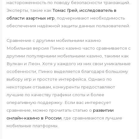
настороженность по поводу безопасности транзакций.
Эксперты, такие как
Томас Грей, исследователь в
области азартных игр
, подчеркивают необходимость
обеспечения надёжной защиты данных пользователей.
Сравнение с другими мобильными казино
Мобильная версия Пинко казино часто сравнивается с
другими популярными мобильными казино, такими как
Вулкан и Леон. Хотя у каждого из них свои уникальные
особенности, Пинко выделяется благодаря большому
выбору игр и простоте интерфейса. Однако по
некоторым отзывам, конкуренты предоставляют
лучшие по качеству графики слоты и более
оперативную поддержку. Если вас интересует
сравнение, можно прочитать статью о
развитии
онлайн-казино в России
, где сравниваются лучшие
мобильные платформы.