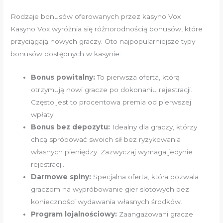
Rodzaje bonusów oferowanych przez kasyno Vox
Kasyno Vox wyróżnia się różnorodnością bonusów, które
przyciągają nowych graczy. Oto najpopularniejsze typy
bonusów dostępnych w kasynie:
Bonus powitalny:
To pierwsza oferta, którą
otrzymują nowi gracze po dokonaniu rejestracji.
Często jest to procentowa premia od pierwszej
wpłaty.
Bonus bez depozytu:
Idealny dla graczy, którzy
chcą spróbować swoich sił bez ryzykowania
własnych pieniędzy. Zazwyczaj wymaga jedynie
rejestracji.
Darmowe spiny:
Specjalna oferta, która pozwala
graczom na wypróbowanie gier slotowych bez
konieczności wydawania własnych środków.
Program lojalnościowy:
Zaangażowani gracze