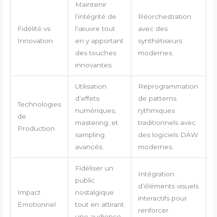
Maintenir
l’intégrité de
Réorchestration
Fidélité vs
l’œuvre tout
avec des
Innovation
en y apportant
synthétiseurs
des touches
modernes.
innovantes.
Utilisation
Reprogrammation
d’effets
de patterns
Technologies
numériques,
rythmiques
de
mastering, et
traditionnels avec
Production
sampling
des logiciels DAW
avancés.
modernes.
Fidéliser un
Intégration
public
d’éléments visuels
Impact
nostalgique
interactifs pour
Émotionnel
tout en attirant
renforcer
une audience