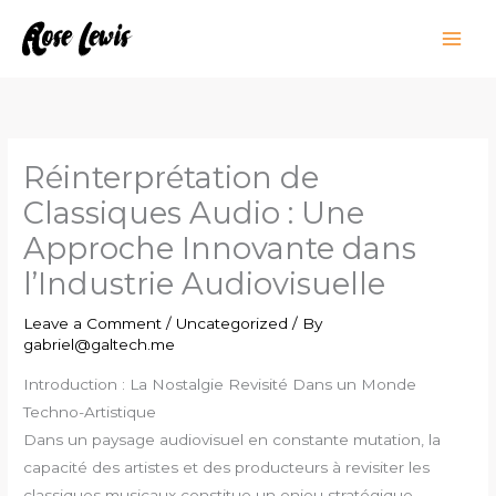
Skip
to
content
Réinterprétation de
Classiques Audio : Une
Approche Innovante dans
l’Industrie Audiovisuelle
Leave a Comment
/
Uncategorized
/ By
gabriel@galtech.me
Introduction : La Nostalgie Revisité Dans un Monde
Techno-Artistique
Dans un paysage audiovisuel en constante mutation, la
capacité des artistes et des producteurs à revisiter les
classiques musicaux constitue un enjeu stratégique