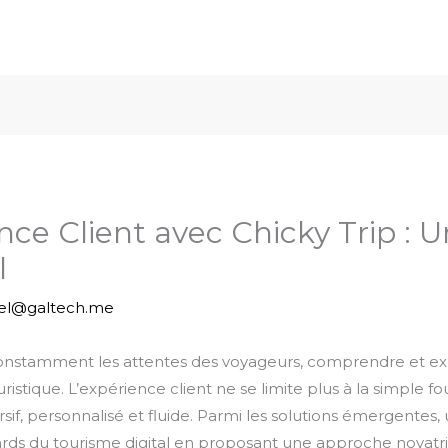
ence Client avec Chicky Trip :
l
iel@galtech.me
 constamment les attentes des voyageurs, comprendre et exp
ristique. L’expérience client ne se limite plus à la simple f
sif, personnalisé et fluide. Parmi les solutions émergent
rds du tourisme digital en proposant une approche novatric