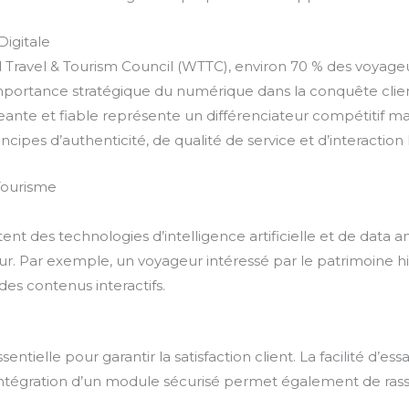
Digitale
Travel & Tourism Council (WTTC), environ 70 % des voyag
t l’importance stratégique du numérique dans la conquête cl
eante et fiable représente un différenciateur compétitif maje
ncipes d’authenticité, de qualité de service et d’interactio
 Tourisme
nt des technologies d’intelligence artificielle et de data 
 Par exemple, un voyageur intéressé par le patrimoine hist
es contenus interactifs.
sentielle pour garantir la satisfaction client. La facilité d’es
L’intégration d’un module sécurisé permet également de rassu