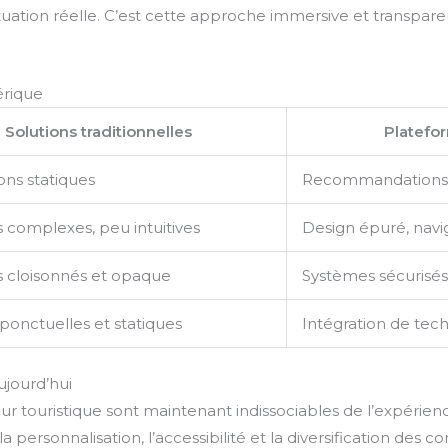
ation réelle. C’est cette approche immersive et transparent
érique
Solutions traditionnelles
Platefor
ons statiques
Recommandations i
s complexes, peu intuitives
Design épuré, navig
 cloisonnés et opaque
Systèmes sécurisés
 ponctuelles et statiques
Intégration de tec
ujourd’hui
r touristique sont maintenant indissociables de l’expérien
a personnalisation, l’accessibilité et la diversification des