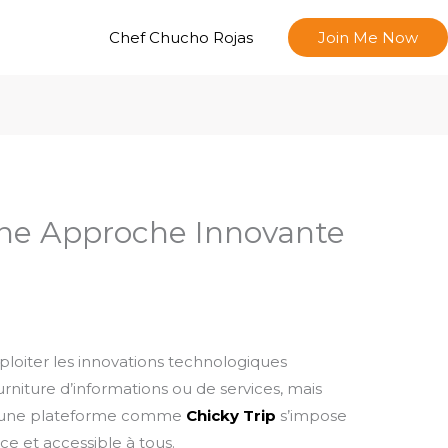
Chef Chucho Rojas
Join Me Now
 Une Approche Innovante
loiter les innovations technologiques
ourniture d’informations ou de services, mais
es, une plateforme comme
Chicky Trip
s’impose
e et accessible à tous.