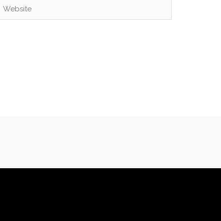
Website