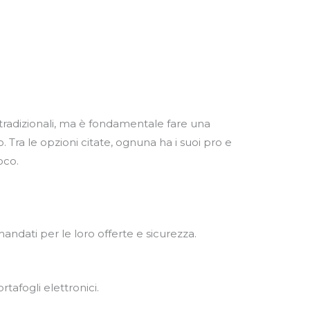
i tradizionali, ma è fondamentale fare una
. Tra le opzioni citate, ognuna ha i suoi pro e
oco.
ndati per le loro offerte e sicurezza.
rtafogli elettronici.