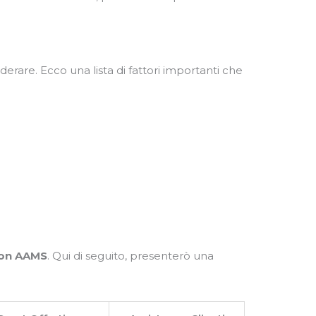
derare. Ecco una lista di fattori importanti che
non AAMS
. Qui di seguito, presenterò una