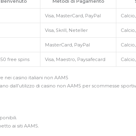
 Benvenuto
Metodi di Pagamento
Visa, MasterCard, PayPal
Calcio
Visa, Skrill, Neteller
Calcio
MasterCard, PayPal
Calcio
 50 free spins
Visa, Maestro, Paysafecard
Calcio
e nei casino italiani non AAMS
vano dall’utilizzo di casino non AAMS per scommesse sportive
onibili.
tto ai siti AAMS.