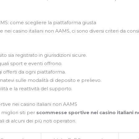
AMS: come scegliere la piattaforma giusta
nei casino italiani non AAMS, ci sono diversi criteri da consi
sito sia registrato in giurisdizioni sicure.
quali sport e eventi offrono.
gi offerti da ogni piattaforma.
rmatevi sulle modalità di deposito e prelievo.
ilità e la reattività del supporto.
ortive nei casino italiani non AAMS
igliori siti per
scommesse sportive nei casino italiani 
li di alcuni dei più noti operatori.