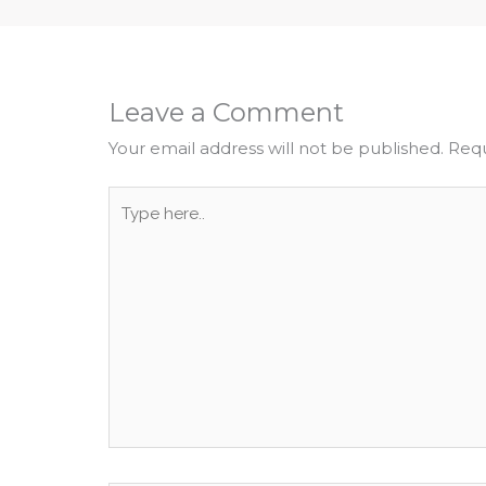
Leave a Comment
Your email address will not be published.
Requ
Type
here..