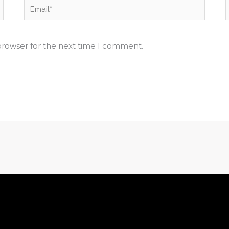
Email*
browser for the next time I comment.