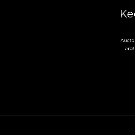
Ke
Auctor
orci