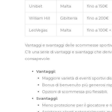
Unibet
Malta
fino a 150€
William Hill
Gibilterra
fino a 200€
LeoVegas
Malta
fino a 100€ +
Vantaggi e svantaggi delle scommesse sportiv
C’è una serie di vantaggi e svantaggi che deri
consapevole:
Vantaggi:
Maggiore varietà di eventi sportivi disp
Bonus di benvenuto più generosi rispe
Opzioni di scommessa più flessibili.
Svantaggi:
Meno protezione per il giocatore e ris
Assistenza clienti potenzialmente me