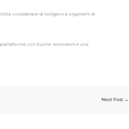
tete considerare di rivolgervi a organismi di
o piattaforme con buone recensioni e una
Next Post
→