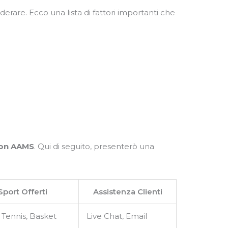
derare. Ecco una lista di fattori importanti che
non AAMS
. Qui di seguito, presenterò una
Sport Offerti
Assistenza Clienti
, Tennis, Basket
Live Chat, Email