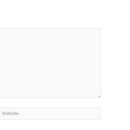
Website