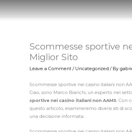
Skip
to
content
Scommesse sportive nei 
Miglior Sito
Leave a Comment
/
Uncategorized
/ By
gabr
Scommesse sportive nei casino italiani non AAM
Ciao, sono Marco Bianchi, un esperto nel setto
sportive nei casino italiani non AAMS
. Con c
questo articolo, esamineremo diversi siti di 
una decisione informata.
Scommesse sportive nei casino italiani non A