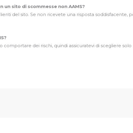
on un sito di scommesse non AAMS?
enti del sito. Se non ricevete una risposta soddisfacente, po
MS?
omportare dei rischi, quindi assicuratevi di scegliere sol