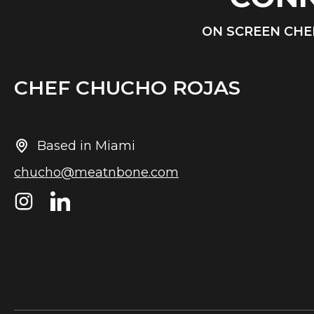
ON SCREEN CHE
CHEF CHUCHO ROJAS
Based in Miami
chucho@meatnbone.com