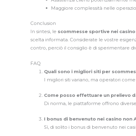
Maggiore complessità nelle operazion
Conclusion
In sintesi, le
scommesse sportive nei casino 
scelta informata. Considerate le vostre esigenze
contro, perciò il consiglio è di sperimentare div
FAQ
Quali sono i migliori siti per scomme
I migliori siti variano, ma operatori co
Come posso effettuare un prelievo d
Di norma, le piattaforme offrono diverse o
I bonus di benvenuto nei casino non 
Sì, di solito i bonus di benvenuto nei ca