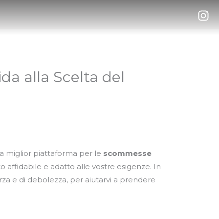
a alla Scelta del
la miglior piattaforma per le
scommesse
o affidabile e adatto alle vostre esigenze. In
za e di debolezza, per aiutarvi a prendere