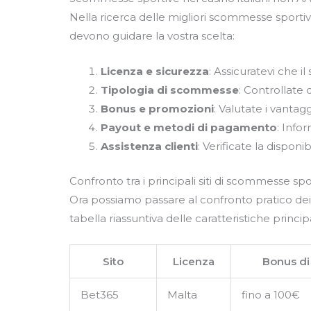
Nella ricerca delle migliori scommesse sportive 
devono guidare la vostra scelta:
Licenza e sicurezza
: Assicuratevi che il 
Tipologia di scommesse
: Controllate 
Bonus e promozioni
: Valutate i vantag
Payout e metodi di pagamento
: Info
Assistenza clienti
: Verificate la disponib
Confronto tra i principali siti di scommesse sp
Ora possiamo passare al confronto pratico dei m
tabella riassuntiva delle caratteristiche principa
Sito
Licenza
Bonus di
Bet365
Malta
fino a 100€