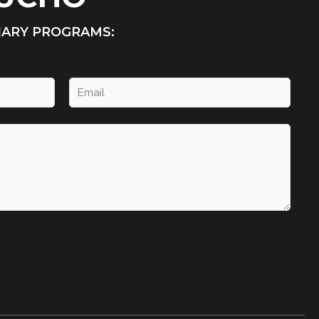
NARY PROGRAMS: