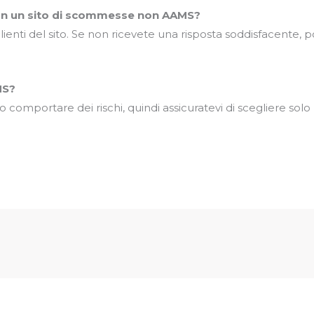
on un sito di scommesse non AAMS?
enti del sito. Se non ricevete una risposta soddisfacente, po
MS?
omportare dei rischi, quindi assicuratevi di scegliere sol