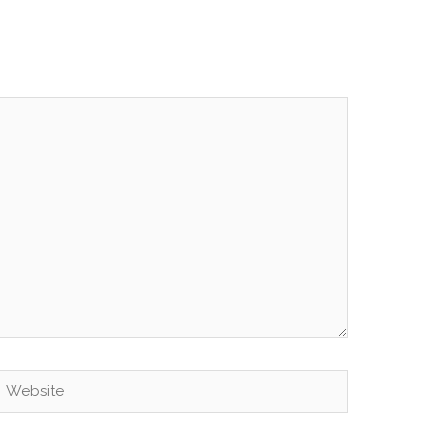
Website