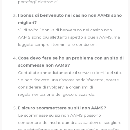
portafogli elettronici.
I bonus di benvenuto nei casino non AAMS sono
migliori?
Sì, di solito i bonus di benvenuto nei casino non
AAMS sono più allettanti rispetto a quelli AAMS, ma
leggete sempre i termini e le condizioni.
Cosa devo fare se ho un problema con un sito di
scommesse non AAMS?
Contattate immediatamente il servizio clienti del sito.
Se non ricevete una risposta soddisfacente, potete
considerare di rivolgervi a organismi di
regolamentazione del gioco d’azzardo.
È sicuro scommettere su siti non AAMS?
Le scommesse su siti non AAMS possono
comportare dei rischi, quindi assicuratevi di scegliere
solo piattaforme con buone recensioni e una solida