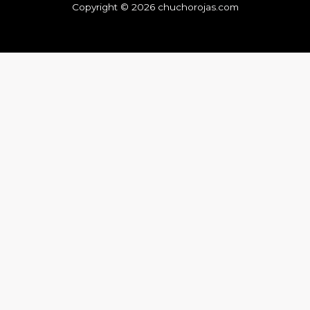
Copyright © 2026 chuchorojas.com