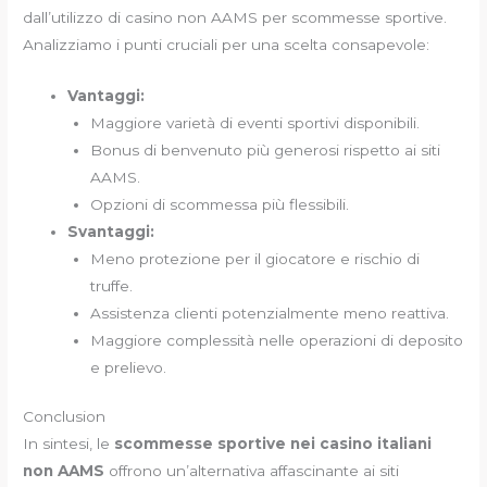
dall’utilizzo di casino non AAMS per scommesse sportive.
Analizziamo i punti cruciali per una scelta consapevole:
Vantaggi:
Maggiore varietà di eventi sportivi disponibili.
Bonus di benvenuto più generosi rispetto ai siti
AAMS.
Opzioni di scommessa più flessibili.
Svantaggi:
Meno protezione per il giocatore e rischio di
truffe.
Assistenza clienti potenzialmente meno reattiva.
Maggiore complessità nelle operazioni di deposito
e prelievo.
Conclusion
In sintesi, le
scommesse sportive nei casino italiani
non AAMS
offrono un’alternativa affascinante ai siti