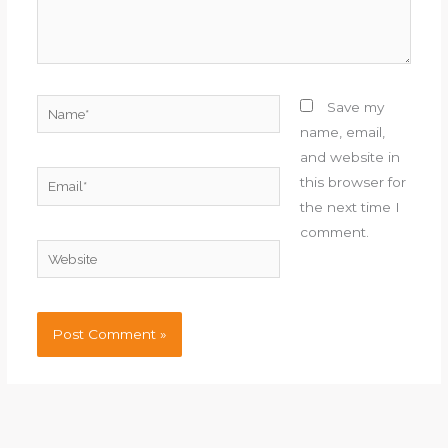
Name*
Save my
name, email,
and website in
Email*
this browser for
the next time I
comment.
Website