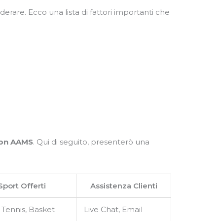
derare. Ecco una lista di fattori importanti che
non AAMS
. Qui di seguito, presenterò una
Sport Offerti
Assistenza Clienti
, Tennis, Basket
Live Chat, Email