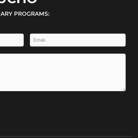
NARY PROGRAMS: