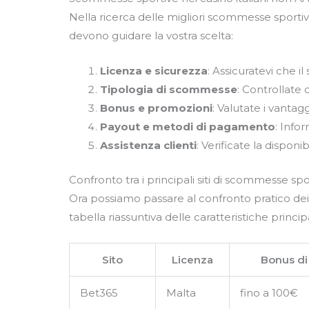
Nella ricerca delle migliori scommesse sportive 
devono guidare la vostra scelta:
Licenza e sicurezza
: Assicuratevi che il 
Tipologia di scommesse
: Controllate 
Bonus e promozioni
: Valutate i vantag
Payout e metodi di pagamento
: Info
Assistenza clienti
: Verificate la disponib
Confronto tra i principali siti di scommesse sp
Ora possiamo passare al confronto pratico dei m
tabella riassuntiva delle caratteristiche principa
Sito
Licenza
Bonus di
Bet365
Malta
fino a 100€