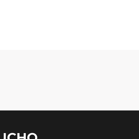
HUCHO