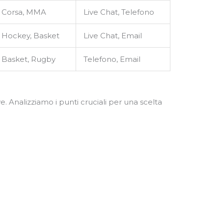
, Corsa, MMA
Live Chat, Telefono
, Hockey, Basket
Live Chat, Email
, Basket, Rugby
Telefono, Email
. Analizziamo i punti cruciali per una scelta