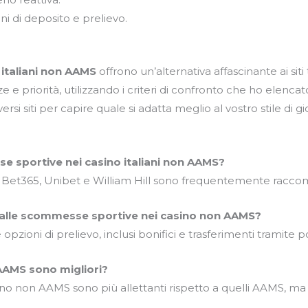
i di deposito e prelievo.
italiani non AAMS
offrono un’alternativa affascinante ai sit
 e priorità, utilizzando i criteri di confronto che ho elencato
ersi siti per capire quale si adatta meglio al vostro stile di gi
sse sportive nei casino italiani non AAMS?
me Bet365, Unibet e William Hill sono frequentemente raccoma
alle scommesse sportive nei casino non AAMS?
pzioni di prelievo, inclusi bonifici e trasferimenti tramite po
AAMS sono migliori?
sino non AAMS sono più allettanti rispetto a quelli AAMS, ma