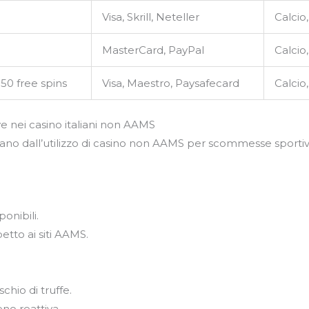
Visa, Skrill, Neteller
Calcio
MasterCard, PayPal
Calcio
 50 free spins
Visa, Maestro, Paysafecard
Calcio
e nei casino italiani non AAMS
vano dall’utilizzo di casino non AAMS per scommesse sportive
onibili.
tto ai siti AAMS.
chio di truffe.
no reattiva.