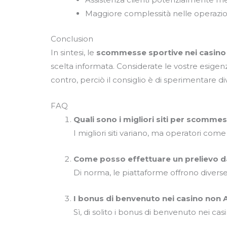
Maggiore complessità nelle operazion
Conclusion
In sintesi, le
scommesse sportive nei casino 
scelta informata. Considerate le vostre esigenze
contro, perciò il consiglio è di sperimentare div
FAQ
Quali sono i migliori siti per scomme
I migliori siti variano, ma operatori co
Come posso effettuare un prelievo d
Di norma, le piattaforme offrono diverse o
I bonus di benvenuto nei casino non 
Sì, di solito i bonus di benvenuto nei ca