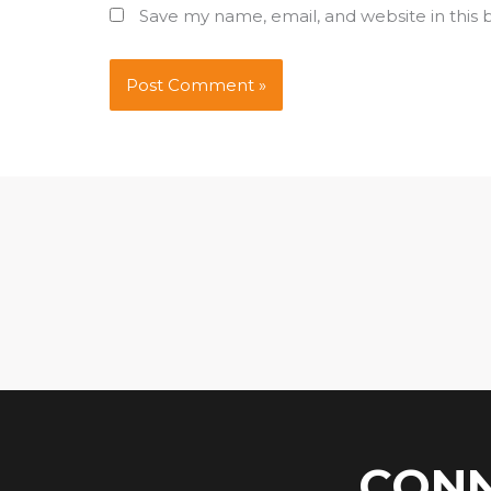
Save my name, email, and website in this 
CONN