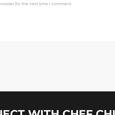
browser for the next time I comment.
ECT WITH CHEF C