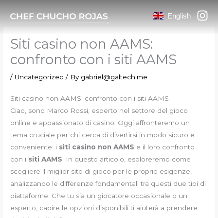
Skip
English
to
content
Siti casino non AAMS:
confronto con i siti AAMS
/
Uncategorized
/ By
gabriel@galtech.me
Siti casino non AAMS: confronto con i siti AAMS
Ciao, sono Marco Rossi, esperto nel settore del gioco
online e appassionato di casino. Oggi affronteremo un
tema cruciale per chi cerca di divertirsi in modo sicuro e
conveniente: i
siti casino non AAMS
e il loro confronto
con i
siti AAMS
. In questo articolo, esploreremo come
scegliere il miglior sito di gioco per le proprie esigenze,
analizzando le differenze fondamentali tra questi due tipi di
piattaforme. Che tu sia un giocatore occasionale o un
esperto, capire le opzioni disponibili ti aiuterà a prendere