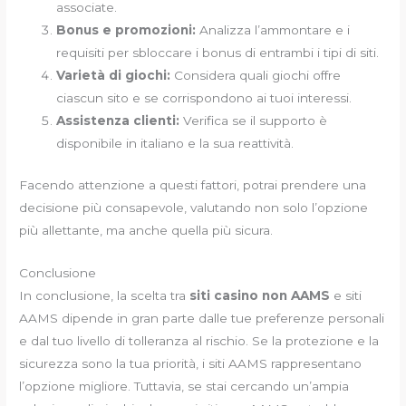
associate.
Bonus e promozioni:
Analizza l’ammontare e i
requisiti per sbloccare i bonus di entrambi i tipi di siti.
Varietà di giochi:
Considera quali giochi offre
ciascun sito e se corrispondono ai tuoi interessi.
Assistenza clienti:
Verifica se il supporto è
disponibile in italiano e la sua reattività.
Facendo attenzione a questi fattori, potrai prendere una
decisione più consapevole, valutando non solo l’opzione
più allettante, ma anche quella più sicura.
Conclusione
In conclusione, la scelta tra
siti casino non AAMS
e siti
AAMS dipende in gran parte dalle tue preferenze personali
e dal tuo livello di tolleranza al rischio. Se la protezione e la
sicurezza sono la tua priorità, i siti AAMS rappresentano
l’opzione migliore. Tuttavia, se stai cercando un’ampia