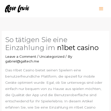
Skip
to
content
So tätigen Sie eine
Einzahlung im
n1bet casino
Leave a Comment
/
Uncategorized
/ By
gabriel@galtech.me
Das n1bet Casino bietet seinen Spielern eine
benutzerfreundliche Plattform, die speziell für mobile
Geräte optimiert wurde. Egal, ob Sie unterwegs sind oder
einfach nur bequem von zu Hause aus spielen möchten,
die Qualität der App und die Benutzeroberfläche sind
entscheidend für Ihr Spielerlebnis. In diesem Artikel
erfahren Sie, wie Sie eine Einzahlung im n1bet Casino