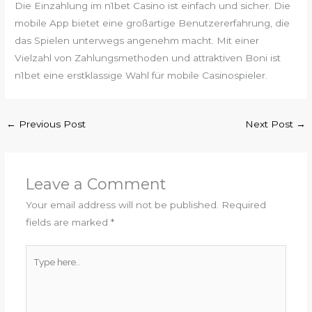
Die Einzahlung im n1bet Casino ist einfach und sicher. Die
mobile App bietet eine großartige Benutzererfahrung, die
das Spielen unterwegs angenehm macht. Mit einer
Vielzahl von Zahlungsmethoden und attraktiven Boni ist
n1bet eine erstklassige Wahl für mobile Casinospieler.
←
Previous Post
Next Post
→
Leave a Comment
Your email address will not be published.
Required
fields are marked
*
Type
here..