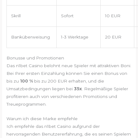
Skrill
Sofort
10 EUR
Banküberweisung
1-3 Werktage
20 EUR
Bonusse und Promotionen
Das n1bet Casino belohnt neue Spieler mit attraktiven Boni.
Bei Ihrer ersten Einzahlung können Sie einen Bonus von
bis zu
100 %
bis zu 200 EUR erhalten, und die
Umsatzbedingungen liegen bei
35x
. Regelmäßige Spieler
profitieren auch von verschiedenen Promotions und
Treueprogrammen.
Warum ich diese Marke empfehle
Ich empfehle das n1bet Casino aufgrund der
hervorragenden Benutzererfahrung, die es seinen Spielern