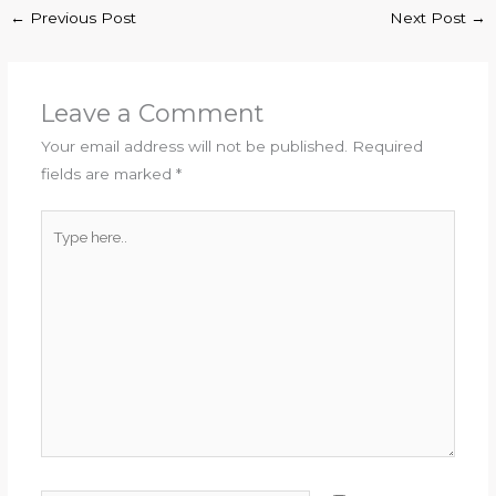
←
Previous Post
Next Post
→
Leave a Comment
Your email address will not be published.
Required
fields are marked
*
Type
here..