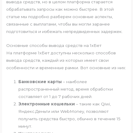
вывода средств, но в целом платформа старается
обрабатывать запросы как можно быстрее. В этой
статье мы подробно разберем основные аспекты,
связанные с выплатами, чтобы вы могли заранее
подготовиться и избежать непредвиденных задержек.
Основные способы вывода средств на 1хБет
На платформе 1хБет доступны несколько способов
вывода средств, каждый из которых имеет свои
особенности и временные рамки. Вот основные из них:
Банковские карты
– наиболее
распространенный метод, время обработки
составляет от 1 до 7 рабочих дней.
Электронные кошельки
– такие как Qiwi,
Яндекс.Деньги или WebMoney, позволяют
получить средства быстро, обычно в течение 15
минут.