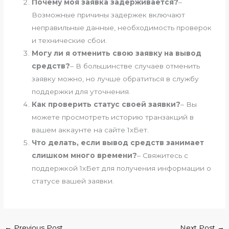
Почему моя заявка задерживается?
–
Возможные причины задержек включают
неправильные данные, необходимость проверок
и технические сбои.
Могу ли я отменить свою заявку на вывод
средств?
– В большинстве случаев отменить
заявку можно, но лучше обратиться в службу
поддержки для уточнения.
Как проверить статус своей заявки?
– Вы
можете просмотреть историю транзакций в
вашем аккаунте на сайте 1хБет.
Что делать, если вывод средств занимает
слишком много времени?
– Свяжитесь с
поддержкой 1хБет для получения информации о
статусе вашей заявки.
←
Previous Post
Next Post
→