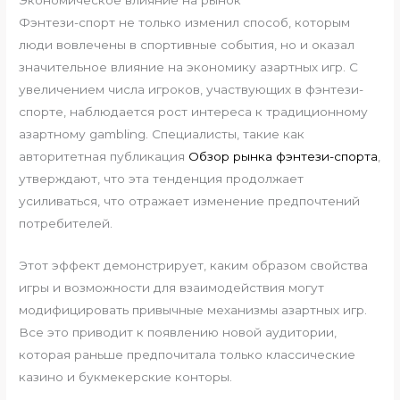
Экономическое влияние на рынок
Фэнтези-спорт не только изменил способ, которым
люди вовлечены в спортивные события, но и оказал
значительное влияние на экономику азартных игр. С
увеличением числа игроков, участвующих в фэнтези-
спорте, наблюдается рост интереса к традиционному
азартному gambling. Специалисты, такие как
авторитетная публикация
Обзор рынка фэнтези-спорта
,
утверждают, что эта тенденция продолжает
усиливаться, что отражает изменение предпочтений
потребителей.
Этот эффект демонстрирует, каким образом свойства
игры и возможности для взаимодействия могут
модифицировать привычные механизмы азартных игр.
Все это приводит к появлению новой аудитории,
которая раньше предпочитала только классические
казино и букмекерские конторы.