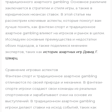
традиционного азартного gambling. Основное различие
заключается в стратегии и стиля игры, а также в
юридических нюансах ставок. В этой статье мы
рассмотрим ключевые аспекты, которые помогут вам
лучше понять, как фэнтези-спорт и традиционное
азартное gambling влияют на игроков и рынок в целом.
Исследуем основные преимущества и недостатки
обоих подходов, а также поделимся мнением
экспертов, таких как
историк азартных игр Дэвид Г.
Шварц
.
Сравнение игровых аспектов
Фэнтези-спорт и традиционное азартное gambling
отличаются по своей природе и механике. В фэнтези-
спорте игроки создают свои команды из реальных
спортсменов и зарабатывают очки на основе их
выступлений. В традиционном азартном gambling
игроки делают ставки на исход событий, таких как