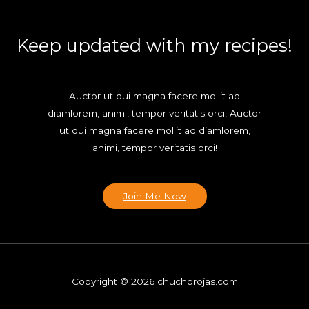
Keep updated with my recipes!
Auctor ut qui magna facere mollit ad
diamlorem, animi, tempor veritatis orci! Auctor
ut qui magna facere mollit ad diamlorem,
animi, tempor veritatis orci!
Join Me Now
Copyright © 2026 chuchorojas.com