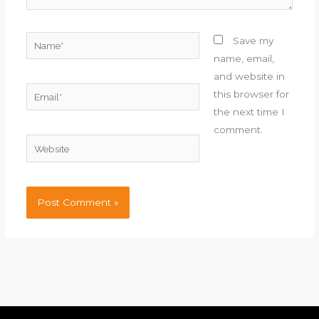
Name*
Save my
name, email,
and website in
Email*
this browser for
the next time I
comment.
Website