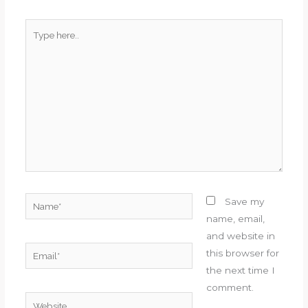
Type
here..
Name*
Save my
name, email,
and website in
Email*
this browser for
the next time I
comment.
Website