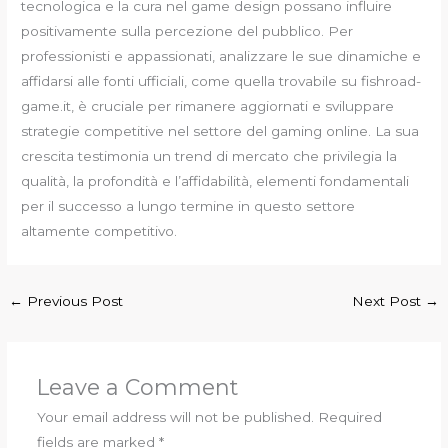
tecnologica e la cura nel game design possano influire
positivamente sulla percezione del pubblico. Per
professionisti e appassionati, analizzare le sue dinamiche e
affidarsi alle fonti ufficiali, come quella trovabile su fishroad-
game.it, è cruciale per rimanere aggiornati e sviluppare
strategie competitive nel settore del gaming online. La sua
crescita testimonia un trend di mercato che privilegia la
qualità, la profondità e l’affidabilità, elementi fondamentali
per il successo a lungo termine in questo settore
altamente competitivo.
←
Previous Post
Next Post
→
Leave a Comment
Your email address will not be published.
Required
fields are marked
*