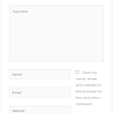
Type
here..
Name*
Save my
name, email,
and website in
Email*
this browser for
the next time I
comment.
Website