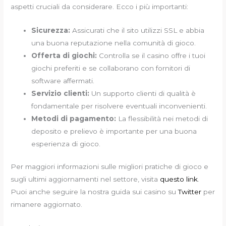
aspetti cruciali da considerare. Ecco i più importanti:
Sicurezza:
Assicurati che il sito utilizzi SSL e abbia
una buona reputazione nella comunità di gioco.
Offerta di giochi:
Controlla se il casino offre i tuoi
giochi preferiti e se collaborano con fornitori di
software affermati.
Servizio clienti:
Un supporto clienti di qualità è
fondamentale per risolvere eventuali inconvenienti.
Metodi di pagamento:
La flessibilità nei metodi di
deposito e prelievo è importante per una buona
esperienza di gioco.
Per maggiori informazioni sulle migliori pratiche di gioco e
sugli ultimi aggiornamenti nel settore, visita
questo link
.
Puoi anche seguire la nostra guida sui casino su
Twitter
per
rimanere aggiornato.