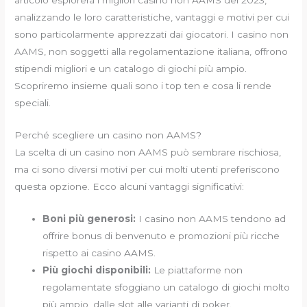
articolo esplorerà i migliori casino non AAMS del 2023,
analizzando le loro caratteristiche, vantaggi e motivi per cui
sono particolarmente apprezzati dai giocatori. I casino non
AAMS, non soggetti alla regolamentazione italiana, offrono
stipendi migliori e un catalogo di giochi più ampio.
Scopriremo insieme quali sono i top ten e cosa li rende
speciali.
Perché scegliere un casino non AAMS?
La scelta di un casino non AAMS può sembrare rischiosa,
ma ci sono diversi motivi per cui molti utenti preferiscono
questa opzione. Ecco alcuni vantaggi significativi:
Boni più generosi:
I casino non AAMS tendono ad
offrire bonus di benvenuto e promozioni più ricche
rispetto ai casino AAMS.
Più giochi disponibili:
Le piattaforme non
regolamentate sfoggiano un catalogo di giochi molto
più ampio, dalle slot alle varianti di poker.