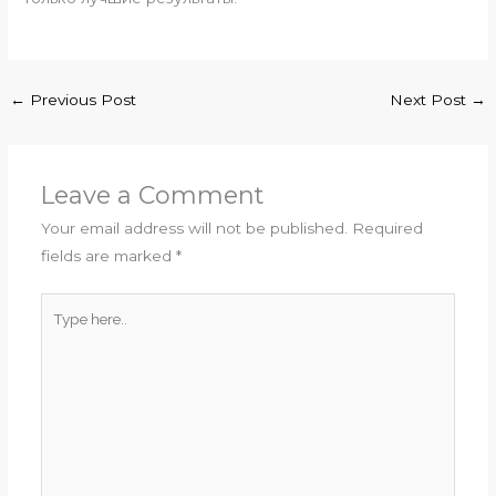
←
Previous Post
Next Post
→
Leave a Comment
Your email address will not be published.
Required
fields are marked
*
Type
here..