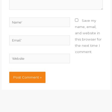
Name*
Save my
name, email,
and website in
Email*
this browser for
the next time I
comment.
Website