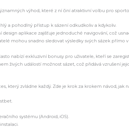
znamných výhod, které z ní činí atraktivní volbu pro sportov
lý a pohodlný přístup k sázení odkudkoliv a kdykoliv.
design aplikace zajišťuje jednoduché navigování, což usna
telé mohou snadno sledovat výsledky svých sázek přímo v 
sto nabízí exkluzivní bonusy pro uživatele, kteří se zaregist
em živých událostí možnost sázet, což přidává vzrušení jeji
s, který zvládne každý. Zde je krok za krokem návod, jak na
stbet.
račního systému (Android, iOS).
nstalaci.