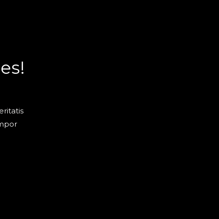
es!
ritatis
empor