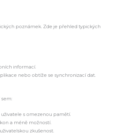
itických poznámek. Zde je přehled typických
ních informací.
plikace nebo obtíže se synchronizací dat.
í sem:
 uživatele s omezenou pamětí.
ýkon a méně možností.
živatelskou zkušenost.