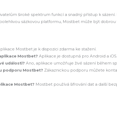
ivatelům široké spektrum funkcí a snadný přístup k sázení. I
 spolehlivou sázkovou platformu, Mostbet může být dobrou v
plikace Mostbet je k dispozici zdarma ke stažení.
aplikace Mostbet?
Aplikace je dostupná pro Android a iOS
vé události?
Ano, aplikace umožňuje živé sázení během spo
ou podporu Mostbet?
Zákaznickou podporu můžete kontakt
plikace Mostbet?
Mostbet používá šifrování dat a další be