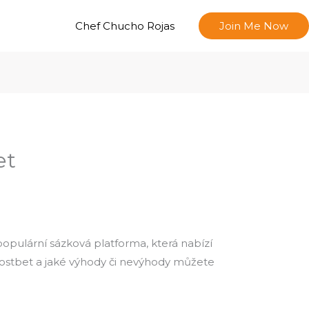
Chef Chucho Rojas
Join Me Now
et
opulární sázková platforma, která nabízí
 Mostbet a jaké výhody či nevýhody můžete