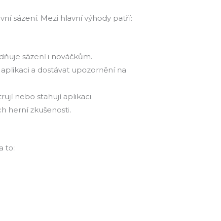
ní sázení. Mezi hlavní výhody patří:
dňuje sázení i nováčkům.
aplikaci a dostávat upozornění na
rují nebo stahují aplikaci.
ch herní zkušenosti.
 to: