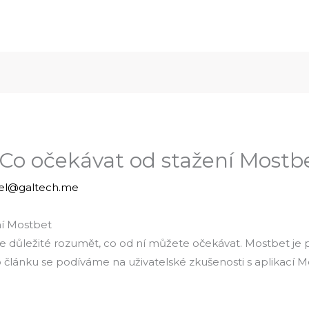
: Co očekávat od stažení Mostb
iel@galtech.me
ní Mostbet
e důležité rozumět, co od ní můžete očekávat. Mostbet je p
to článku se podíváme na uživatelské zkušenosti s aplikací