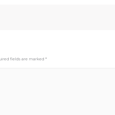
ired fields are marked
*