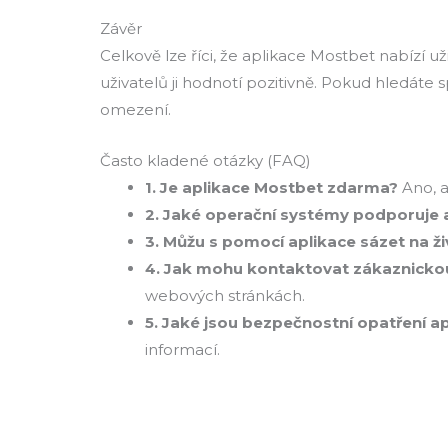
Závěr
Celkově lze říci, že aplikace Mostbet nabízí už
uživatelů ji hodnotí pozitivně. Pokud hledáte
omezení.
Často kladené otázky (FAQ)
1. Je aplikace Mostbet zdarma?
Ano, a
2. Jaké operační systémy podporuje 
3. Můžu s pomocí aplikace sázet na ži
4. Jak mohu kontaktovat zákaznick
webových stránkách.
5. Jaké jsou bezpečnostní opatření a
informací.