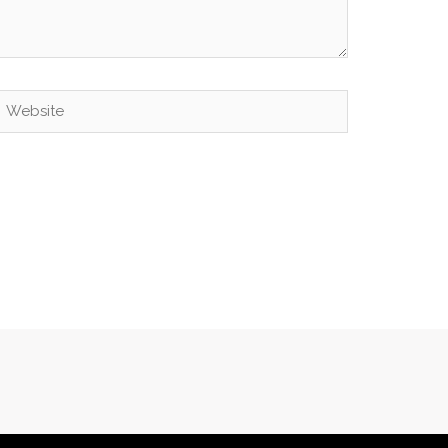
Website