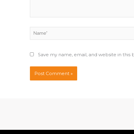
Name*
Save my name, email, and website in this 