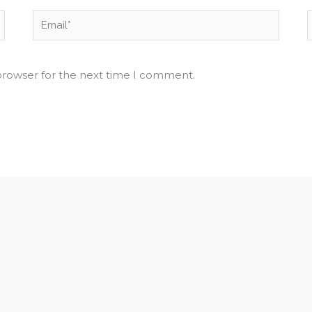
Email*
browser for the next time I comment.