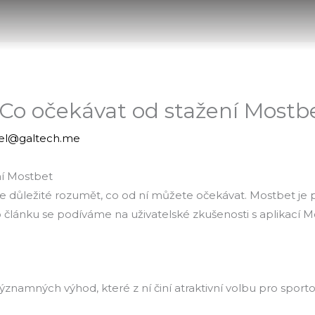
: Co očekávat od stažení Mostb
iel@galtech.me
ní Mostbet
e důležité rozumět, co od ní můžete očekávat. Mostbet je p
to článku se podíváme na uživatelské zkušenosti s aplikací
znamných výhod, které z ní činí atraktivní volbu pro sportov