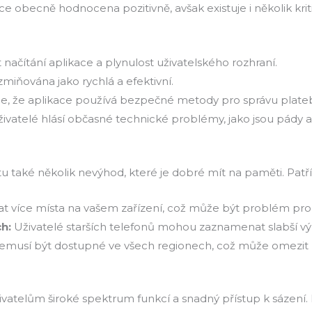
ce obecně hodnocena pozitivně, avšak existuje i několik kr
 načítání aplikace a plynulost uživatelského rozhraní.
miňována jako rychlá a efektivní.
e, že aplikace používá bezpečné metody pro správu plateb
ivatelé hlásí občasné technické problémy, jako jsou pády a
u také několik nevýhod, které je dobré mít na paměti. Patř
t více místa na vašem zařízení, což může být problém pro
h:
Uživatelé starších telefonů mohou zaznamenat slabší v
musí být dostupné ve všech regionech, což může omezit u
ivatelům široké spektrum funkcí a snadný přístup k sázení. I