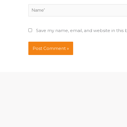
Name*
Save my name, email, and website in this 