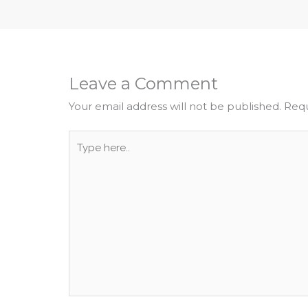
Leave a Comment
Your email address will not be published.
Requ
Type
here..