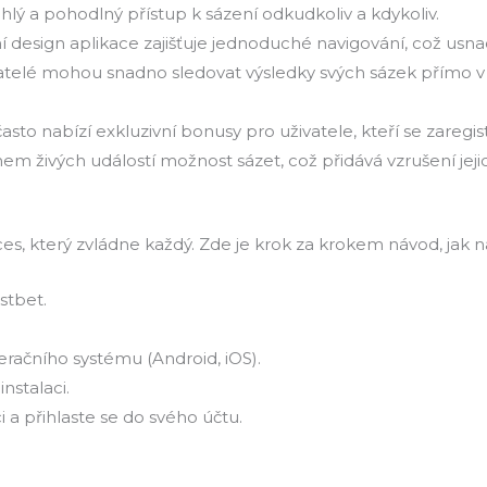
lý a pohodlný přístup k sázení odkudkoliv a kdykoliv.
design aplikace zajišťuje jednoduché navigování, což usna
telé mohou snadno sledovat výsledky svých sázek přímo v 
sto nabízí exkluzivní bonusy pro uživatele, kteří se zaregist
em živých událostí možnost sázet, což přidává vzrušení jeji
s, který zvládne každý. Zde je krok za krokem návod, jak na
stbet.
račního systému (Android, iOS).
nstalaci.
 a přihlaste se do svého účtu.