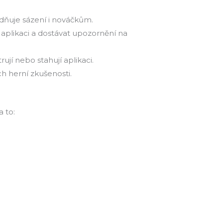
dňuje sázení i nováčkům.
aplikaci a dostávat upozornění na
rují nebo stahují aplikaci.
ch herní zkušenosti.
 to: