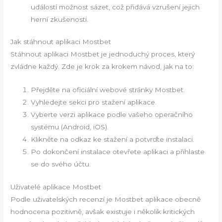
událostí možnost sázet, což přidává vzrušení jejich
herní zkušenosti.
Jak stáhnout aplikaci Mostbet
Stáhnout aplikaci Mostbet je jednoduchý proces, který
zvládne každý. Zde je krok za krokem návod, jak na to:
Přejděte na oficiální webové stránky Mostbet.
Vyhledejte sekci pro stažení aplikace.
Vyberte verzi aplikace podle vašeho operačního
systému (Android, iOS).
Klikněte na odkaz ke stažení a potvrďte instalaci.
Po dokončení instalace otevřete aplikaci a přihlaste
se do svého účtu.
Uživatelé aplikace Mostbet
Podle uživatelských recenzí je Mostbet aplikace obecně
hodnocena pozitivně, avšak existuje i několik kritických