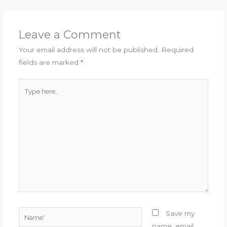
Leave a Comment
Your email address will not be published.
Required
fields are marked
*
Type
here..
Name*
Save my
name, email,