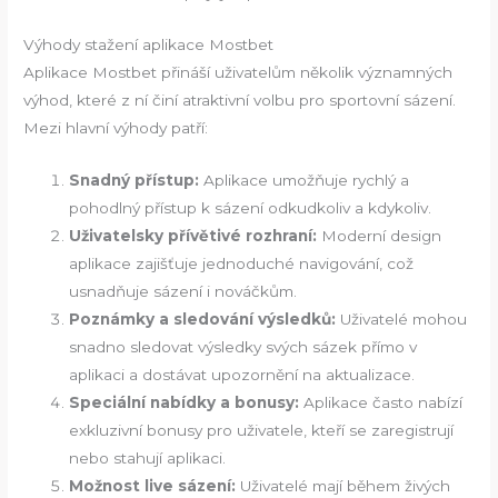
Výhody stažení aplikace Mostbet
Aplikace Mostbet přináší uživatelům několik významných
výhod, které z ní činí atraktivní volbu pro sportovní sázení.
Mezi hlavní výhody patří:
Snadný přístup:
Aplikace umožňuje rychlý a
pohodlný přístup k sázení odkudkoliv a kdykoliv.
Uživatelsky přívětivé rozhraní:
Moderní design
aplikace zajišťuje jednoduché navigování, což
usnadňuje sázení i nováčkům.
Poznámky a sledování výsledků:
Uživatelé mohou
snadno sledovat výsledky svých sázek přímo v
aplikaci a dostávat upozornění na aktualizace.
Speciální nabídky a bonusy:
Aplikace často nabízí
exkluzivní bonusy pro uživatele, kteří se zaregistrují
nebo stahují aplikaci.
Možnost live sázení:
Uživatelé mají během živých