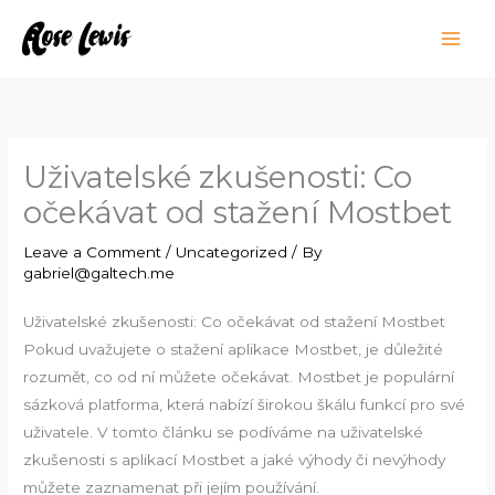
Skip
to
content
Uživatelské zkušenosti: Co
očekávat od stažení Mostbet
Leave a Comment
/
Uncategorized
/ By
gabriel@galtech.me
Uživatelské zkušenosti: Co očekávat od stažení Mostbet
Pokud uvažujete o stažení aplikace Mostbet, je důležité
rozumět, co od ní můžete očekávat. Mostbet je populární
sázková platforma, která nabízí širokou škálu funkcí pro své
uživatele. V tomto článku se podíváme na uživatelské
zkušenosti s aplikací Mostbet a jaké výhody či nevýhody
můžete zaznamenat při jejím používání.