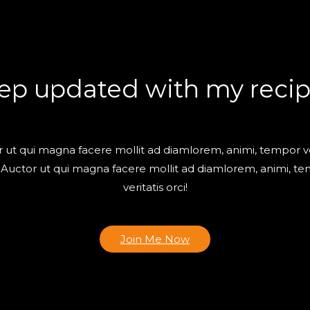
ep updated with my recip
 ut qui magna facere mollit ad diamlorem, animi, tempor ve
! Auctor ut qui magna facere mollit ad diamlorem, animi, t
veritatis orci!
Join Me Now