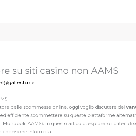
e su siti casino non AAMS
iel@galtech.me
AAMS
tore delle scommesse online, oggi voglio discutere dei
van
o ed efficiente scommettere su queste piattaforme alternative 
Monopoli (AAMS). In questo articolo, esplorerò i criteri di s
una decisione informata.