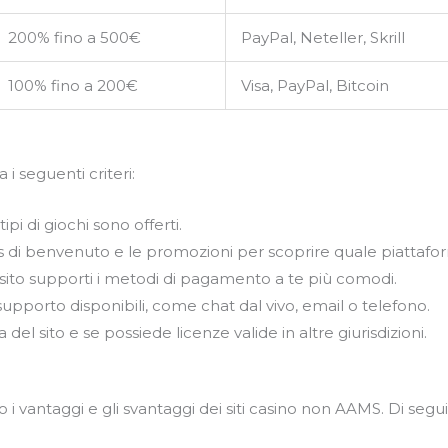
200% fino a 500€
PayPal, Neteller, Skrill
100% fino a 200€
Visa, PayPal, Bitcoin
i seguenti criteri:
ipi di giochi sono offerti.
 di benvenuto e le promozioni per scoprire quale piattafor
l sito supporti i metodi di pagamento a te più comodi.
supporto disponibili, come chat dal vivo, email o telefono.
a del sito e se possiede licenze valide in altre giurisdizioni.
vantaggi e gli svantaggi dei siti casino non AAMS. Di segui