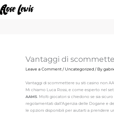
Skip
to
content
Vantaggi di scommetter
Leave a Comment
/
Uncategorized
/ By
gabr
Vantaggi di scommettere su siti casino non 
Mi chiamo Luca Rossi, e come esperto nel set
AAMS
. Molti giocatori si chiedono se sia sicur
regolamentati dall’Agenzia delle Dogane e dei 
le opzioni disponibili per aiutarti a prendere 