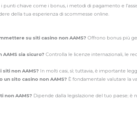
i punti chiave come i bonus, i metodi di pagamento e l’assis
godere della tua esperienza di scommesse online.
commettere su siti casino non AAMS?
Offrono bonus più gen
n AAMS sia sicuro?
Controlla le licenze internazionali, le rec
i siti non AAMS?
In molti casi, sì; tuttavia, è importante le
o un sito casino non AAMS?
È fondamentale valutare la var
ti non AAMS?
Dipende dalla legislazione del tuo paese; è n