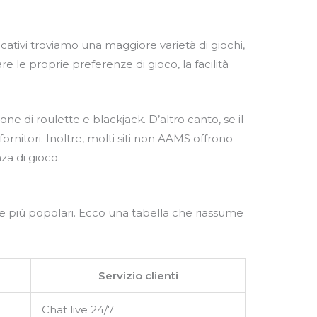
icativi troviamo una maggiore varietà di giochi,
 le proprie preferenze di gioco, la facilità
ne di roulette e blackjack. D’altro canto, se il
fornitori. Inoltre, molti siti non AAMS offrono
za di gioco.
rme più popolari. Ecco una tabella che riassume
Servizio clienti
Chat live 24/7