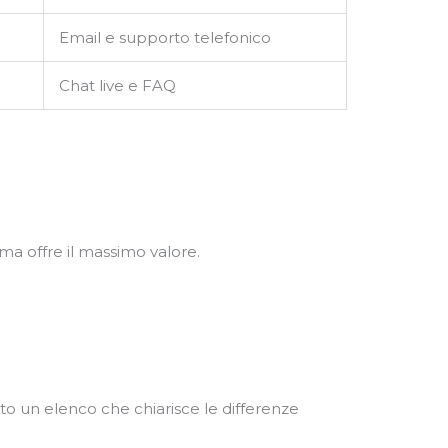
Email e supporto telefonico
Chat live e FAQ
ma offre il massimo valore.
to un elenco che chiarisce le differenze