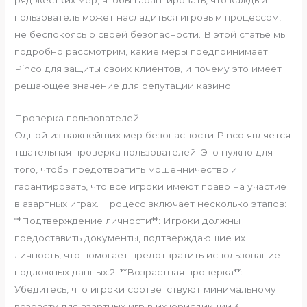
ряд жестких мер, чтобы гарантировать, что каждый
пользователь может насладиться игровым процессом,
не беспокоясь о своей безопасности. В этой статье мы
подробно рассмотрим, какие меры предпринимает
Pinco для защиты своих клиентов, и почему это имеет
решающее значение для репутации казино.
Проверка пользователей
Одной из важнейших мер безопасности Pinco является
тщательная проверка пользователей. Это нужно для
того, чтобы предотвратить мошенничество и
гарантировать, что все игроки имеют право на участие
в азартных играх. Процесс включает несколько этапов:1.
**Подтверждение личности**: Игроки должны
предоставить документы, подтверждающие их
личность, что помогает предотвратить использование
подложных данных.2. **Возрастная проверка**:
Убедитесь, что игроки соответствуют минимальному
возрасту для азартных игр в их юрисдикции.3.