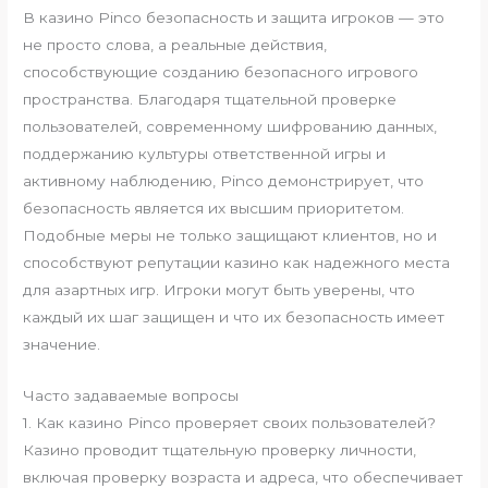
В казино Pinco безопасность и защита игроков — это
не просто слова, а реальные действия,
способствующие созданию безопасного игрового
пространства. Благодаря тщательной проверке
пользователей, современному шифрованию данных,
поддержанию культуры ответственной игры и
активному наблюдению, Pinco демонстрирует, что
безопасность является их высшим приоритетом.
Подобные меры не только защищают клиентов, но и
способствуют репутации казино как надежного места
для азартных игр. Игроки могут быть уверены, что
каждый их шаг защищен и что их безопасность имеет
значение.
Часто задаваемые вопросы
1. Как казино Pinco проверяет своих пользователей?
Казино проводит тщательную проверку личности,
включая проверку возраста и адреса, что обеспечивает