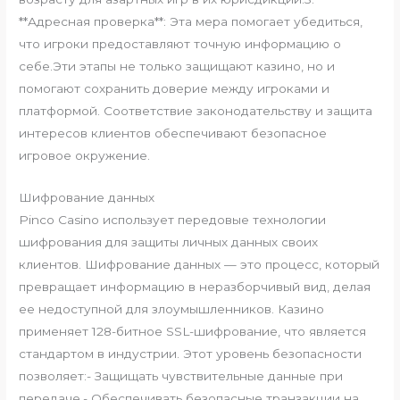
**Адресная проверка**: Эта мера помогает убедиться,
что игроки предоставляют точную информацию о
себе.Эти этапы не только защищают казино, но и
помогают сохранить доверие между игроками и
платформой. Соответствие законодательству и защита
интересов клиентов обеспечивают безопасное
игровое окружение.
Шифрование данных
Pinco Casino использует передовые технологии
шифрования для защиты личных данных своих
клиентов. Шифрование данных — это процесс, который
превращает информацию в неразборчивый вид, делая
ее недоступной для злоумышленников. Казино
применяет 128-битное SSL-шифрование, что является
стандартом в индустрии. Этот уровень безопасности
позволяет:- Защищать чувствительные данные при
передаче.- Обеспечивать безопасные транзакции на