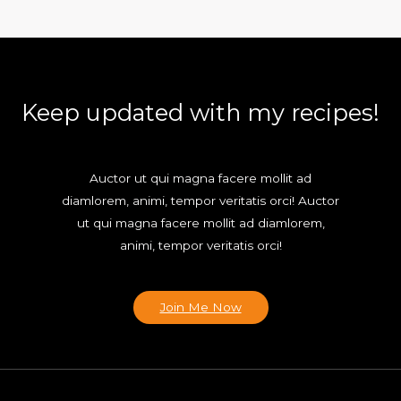
Keep updated with my recipes!
Auctor ut qui magna facere mollit ad
diamlorem, animi, tempor veritatis orci! Auctor
ut qui magna facere mollit ad diamlorem,
animi, tempor veritatis orci!
Join Me Now