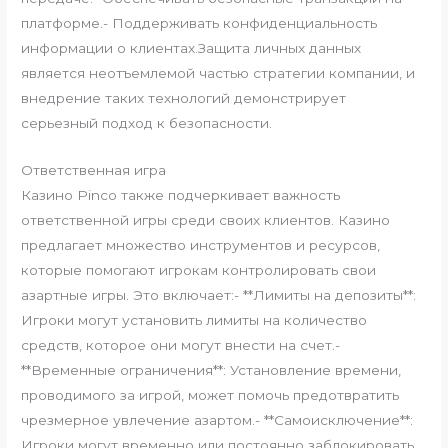
платформе.- Поддерживать конфиденциальность
информации о клиентах.Защита личных данных
является неотъемлемой частью стратегии компании, и
внедрение таких технологий демонстрирует
серьезный подход к безопасности.
Ответственная игра
Казино Pinco также подчеркивает важность
ответственной игры среди своих клиентов. Казино
предлагает множество инструментов и ресурсов,
которые помогают игрокам контролировать свои
азартные игры. Это включает:- **Лимиты на депозиты**:
Игроки могут установить лимиты на количество
средств, которое они могут внести на счет.-
**Временные ограничения**: Установление времени,
проводимого за игрой, может помочь предотвратить
чрезмерное увлечение азартом.- **Самоисключение**:
Игроки могут временно или постоянно заблокировать