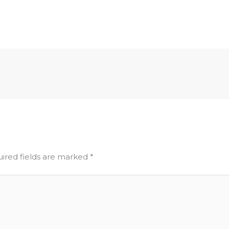
ired fields are marked
*