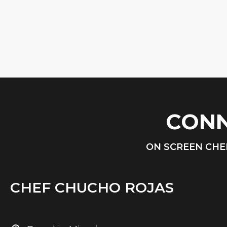
CONN
ON SCREEN CHE
CHEF CHUCHO ROJAS