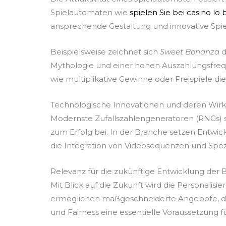
Spielautomaten wie
spielen Sie bei casino l
ansprechende Gestaltung und innovative Spi
Beispielsweise zeichnet sich
Sweet Bonanza
d
Mythologie und einer hohen Auszahlungsfrequen
wie multiplikative Gewinne oder Freispiele di
Technologische Innovationen und deren Wir
Modernste Zufallszahlengeneratoren (RNGs) s
zum Erfolg bei. In der Branche setzen Entwic
die Integration von Videosequenzen und Spezia
Relevanz für die zukünftige Entwicklung der
Mit Blick auf die Zukunft wird die Personali
ermöglichen maßgeschneiderte Angebote, die 
und Fairness eine essentielle Voraussetzung f