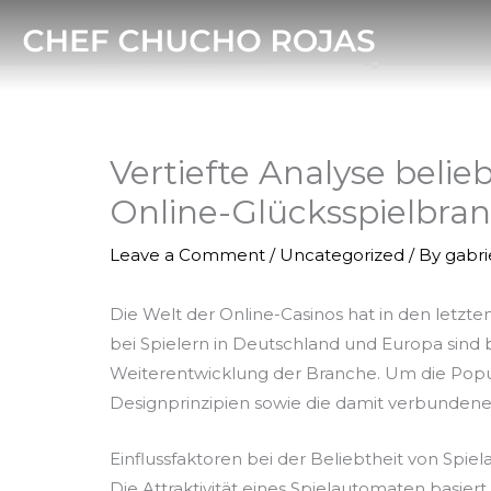
Skip
to
content
Vertiefte Analyse belie
Online-Glücksspielbra
Leave a Comment
/
Uncategorized
/ By
gabr
Die Welt der Online-Casinos hat in den letzt
bei Spielern in Deutschland und Europa sind 
Weiterentwicklung der Branche. Um die Popula
Designprinzipien sowie die damit verbundene
Einflussfaktoren bei der Beliebtheit von Spi
Die Attraktivität eines Spielautomaten basie