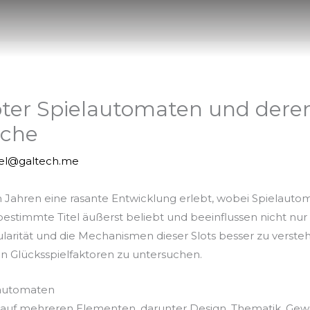
bter Spielautomaten und deren 
nche
iel@galtech.me
en Jahren eine rasante Entwicklung erlebt, wobei Spielauto
bestimmte Titel äußerst beliebt und beeinflussen nicht nur
rität und die Mechanismen dieser Slots besser zu verstehe
n Glücksspielfaktoren zu untersuchen.
elautomaten
rt auf mehreren Elementen, darunter Design, Thematik, Gew