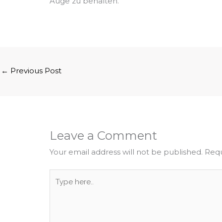
Auge zu behalten.
←
Previous Post
Leave a Comment
Your email address will not be published.
Requ
Type
here..