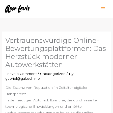
Skip
to
content
Vertrauenswürdige Online-
Bewertungsplattformen: Das
Herzstück moderner
Autowerkstätten
Leave a Comment
/
Uncategorized
/ By
gabriel@galtech.me
Die Essenz von Reputation im Zeitalter digitaler
Transparenz
In der heutigen Automobilbranche, die durch rasante
technologische Entwicklungen und erhöhte
Verbraucheransprüche geprägt ist, spielt die Online-