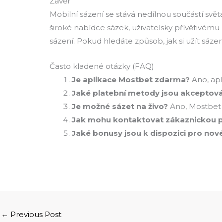
Závěr
Mobilní sázení se stává nedílnou součástí svět
široké nabídce sázek, uživatelsky přívětivému
sázení. Pokud hledáte způsob, jak si užít sáze
Často kladené otázky (FAQ)
Je aplikace Mostbet zdarma?
Ano, apl
Jaké platební metody jsou akceptov
Je možné sázet na živo?
Ano, Mostbet 
Jak mohu kontaktovat zákaznickou 
Jaké bonusy jsou k dispozici pro nové
←
Previous Post