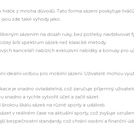
pro hráče z mnoha důvodů. Tato forma sázení poskytuje hráč
 jsou zde také výhody jako:
blíbeným sázením na dosah ruky, bez potřeby navštěvovat fy
ízejí širší spektrum sázek než klasické metody.
ch kanceláří nabízích exkluzivní nabídky a bonusy pro uži
činí ideální volbou pro mobilní sázení. Uživatelé mohou využ
kace je snadno ovladatelná, což zaručuje příjemný uživatels
snadno a rychle vytvořit účet a začít sázet.
širokou škálu sázek na různé sporty a události.
zet v reálném čase na aktuální sporty, což zvyšuje vzrušen
jší bezpečnostní standardy, což chrání osobní a finanční úda