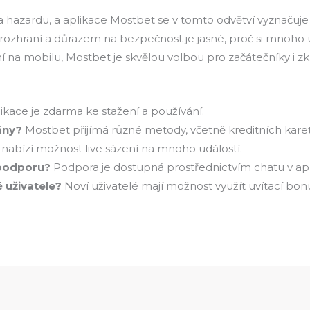
a hazardu, a aplikace Mostbet se v tomto odvětví vyznačuje 
 rozhraní a důrazem na bezpečnost je jasné, proč si mnoho u
ní na mobilu, Mostbet je skvělou volbou pro začátečníky i z
ikace je zdarma ke stažení a používání.
ány?
Mostbet přijímá různé metody, včetně kreditních kare
nabízí možnost live sázení na mnoho událostí.
podporu?
Podpora je dostupná prostřednictvím chatu v apli
 uživatele?
Noví uživatelé mají možnost využít uvítací bonu