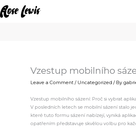
Skip
to
content
Vzestup mobilního sázen
Leave a Comment
/
Uncategorized
/ By
gabr
Vzestup mobilního sázení: Proč si vybrat apli
V posledních letech se mobilní sázení stalo je
které tuto formu sázení nabízejí, vyniká apli
opatřením představuje skvělou volbu pro každ