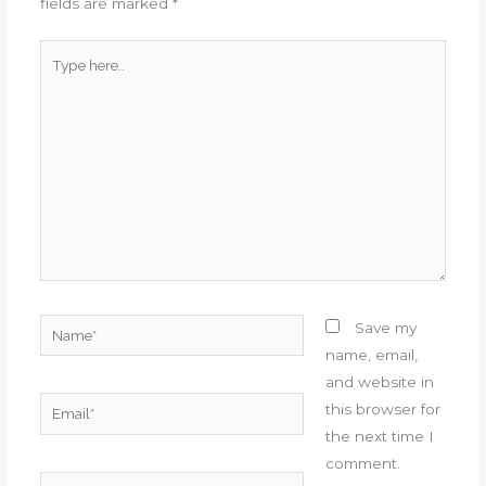
fields are marked
*
Type
here..
Name*
Save my
name, email,
and website in
Email*
this browser for
the next time I
comment.
Website