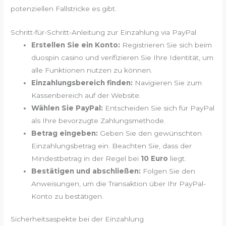
potenziellen Fallstricke es gibt.
Schritt-für-Schritt-Anleitung zur Einzahlung via PayPal
Erstellen Sie ein Konto:
Registrieren Sie sich beim
duospin casino und verifizieren Sie Ihre Identität, um
alle Funktionen nutzen zu können.
Einzahlungsbereich finden:
Navigieren Sie zum
Kassenbereich auf der Website.
Wählen Sie PayPal:
Entscheiden Sie sich für PayPal
als Ihre bevorzugte Zahlungsmethode.
Betrag eingeben:
Geben Sie den gewünschten
Einzahlungsbetrag ein. Beachten Sie, dass der
Mindestbetrag in der Regel bei
10 Euro
liegt.
Bestätigen und abschließen:
Folgen Sie den
Anweisungen, um die Transaktion über Ihr PayPal-
Konto zu bestätigen.
Sicherheitsaspekte bei der Einzahlung