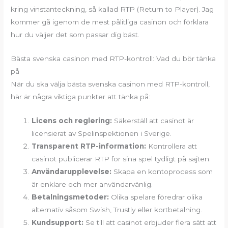
kring vinstanteckning, så kallad RTP (Return to Player). Jag
kommer gå igenom de mest pålitliga casinon och förklara
hur du väljer det som passar dig bäst.
Bästa svenska casinon med RTP-kontroll: Vad du bör tänka
på
När du ska välja bästa svenska casinon med RTP-kontroll,
här är några viktiga punkter att tänka på:
Licens och reglering:
Säkerställ att casinot är
licensierat av Spelinspektionen i Sverige.
Transparent RTP-information:
Kontrollera att
casinot publicerar RTP för sina spel tydligt på sajten.
Användarupplevelse:
Skapa en kontoprocess som
är enklare och mer användarvänlig.
Betalningsmetoder:
Olika spelare föredrar olika
alternativ såsom Swish, Trustly eller kortbetalning.
Kundsupport:
Se till att casinot erbjuder flera sätt att