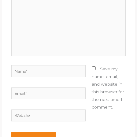
Name*
Save my
name, email,
and website in
Email*
this browser for
the next time I
comment.
Website