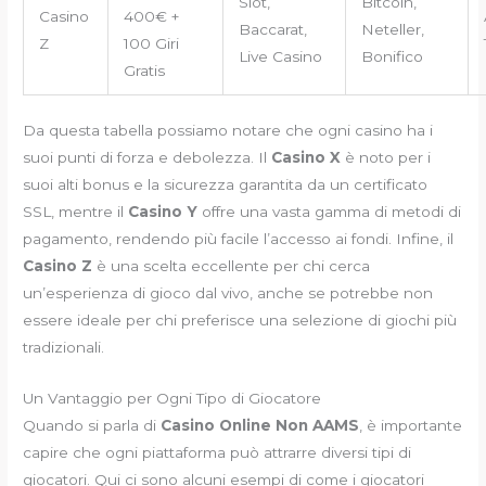
Slot,
Bitcoin,
Casino
400€ +
Baccarat,
Neteller,
Z
100 Giri
Live Casino
Bonifico
Gratis
Da questa tabella possiamo notare che ogni casino ha i
suoi punti di forza e debolezza. Il
Casino X
è noto per i
suoi alti bonus e la sicurezza garantita da un certificato
SSL, mentre il
Casino Y
offre una vasta gamma di metodi di
pagamento, rendendo più facile l’accesso ai fondi. Infine, il
Casino Z
è una scelta eccellente per chi cerca
un’esperienza di gioco dal vivo, anche se potrebbe non
essere ideale per chi preferisce una selezione di giochi più
tradizionali.
Un Vantaggio per Ogni Tipo di Giocatore
Quando si parla di
Casino Online Non AAMS
, è importante
capire che ogni piattaforma può attrarre diversi tipi di
giocatori. Qui ci sono alcuni esempi di come i giocatori