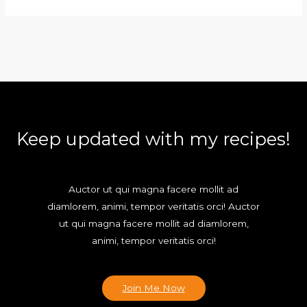
Keep updated with my recipes!
Auctor ut qui magna facere mollit ad
diamlorem, animi, tempor veritatis orci! Auctor
ut qui magna facere mollit ad diamlorem,
animi, tempor veritatis orci!
Join Me Now