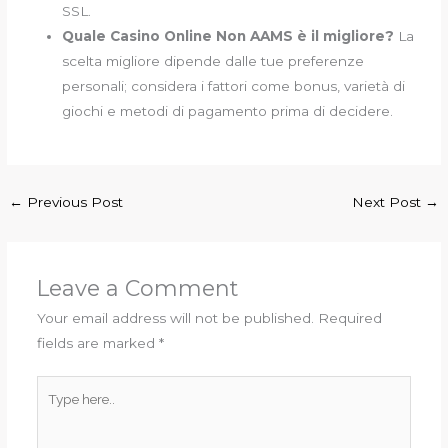
SSL.
Quale Casino Online Non AAMS è il migliore?
La
scelta migliore dipende dalle tue preferenze
personali; considera i fattori come bonus, varietà di
giochi e metodi di pagamento prima di decidere.
←
Previous Post
Next Post
→
Leave a Comment
Your email address will not be published.
Required
fields are marked
*
Type
here..