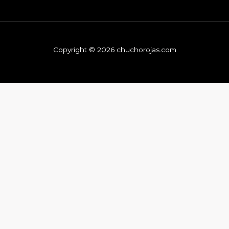
Copyright © 2026 chuchorojas.com