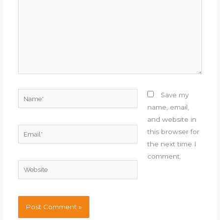
Name*
Save my
name, email,
and website in
Email*
this browser for
the next time I
comment.
Website