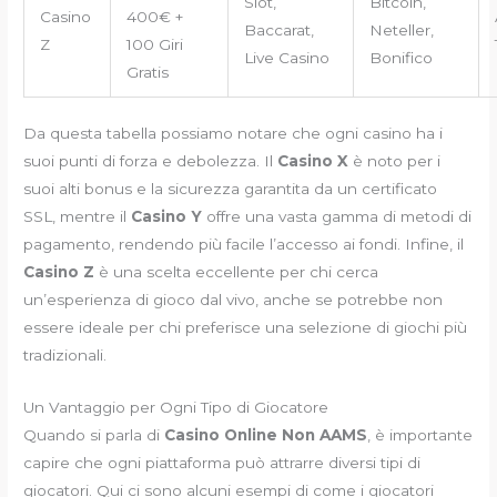
Slot,
Bitcoin,
Casino
400€ +
Baccarat,
Neteller,
Z
100 Giri
Live Casino
Bonifico
Gratis
Da questa tabella possiamo notare che ogni casino ha i
suoi punti di forza e debolezza. Il
Casino X
è noto per i
suoi alti bonus e la sicurezza garantita da un certificato
SSL, mentre il
Casino Y
offre una vasta gamma di metodi di
pagamento, rendendo più facile l’accesso ai fondi. Infine, il
Casino Z
è una scelta eccellente per chi cerca
un’esperienza di gioco dal vivo, anche se potrebbe non
essere ideale per chi preferisce una selezione di giochi più
tradizionali.
Un Vantaggio per Ogni Tipo di Giocatore
Quando si parla di
Casino Online Non AAMS
, è importante
capire che ogni piattaforma può attrarre diversi tipi di
giocatori. Qui ci sono alcuni esempi di come i giocatori