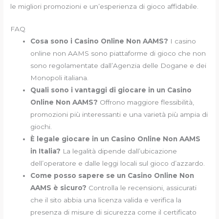
le migliori promozioni e un’esperienza di gioco affidabile.
FAQ
Cosa sono i Casino Online Non AAMS?
I casino
online non AAMS sono piattaforme di gioco che non
sono regolamentate dall’Agenzia delle Dogane e dei
Monopoli italiana.
Quali sono i vantaggi di giocare in un Casino
Online Non AAMS?
Offrono maggiore flessibilità,
promozioni più interessanti e una varietà più ampia di
giochi.
È legale giocare in un Casino Online Non AAMS
in Italia?
La legalità dipende dall’ubicazione
dell’operatore e dalle leggi locali sul gioco d’azzardo.
Come posso sapere se un Casino Online Non
AAMS è sicuro?
Controlla le recensioni, assicurati
che il sito abbia una licenza valida e verifica la
presenza di misure di sicurezza come il certificato