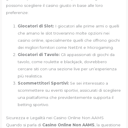
possono scegliere il casino giusto in base alle loro
preferenze:
Giocatori di Slot:
I giocatori alle prime armi o quelli
che amano le slot troveranno molte opzioni nei
casino online, specialmente quelli che offrono giochi
dei migliori fornitori come NetEnt e Microgaming.
Giocatori di Tavolo:
Gli appassionati di giochi da
tavolo, come roulette e blackjack, dovrebbero
cercare siti con una sezione live per un’esperienza
più realistica.
Scommettitori Sportivi:
Se sei interessato a
scommettere su eventi sportivi, assicurati di scegliere
una piattaforma che previdentemente supporta il
betting sportivo.
Sicurezza e Legalità nei Casino Online Non AAMS
Quando si parla di
Casino Online Non AAMS
, la questione