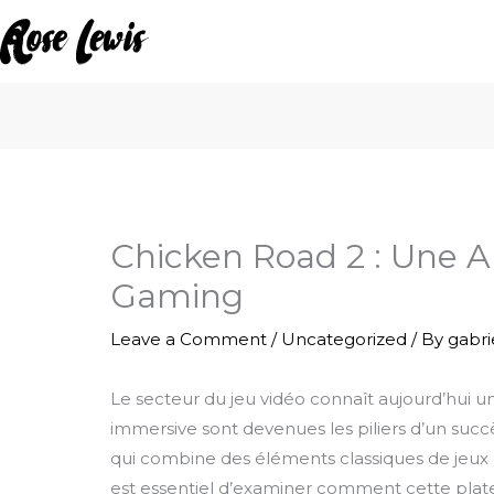
Skip
to
content
Chicken Road 2 : Une A
Gaming
Leave a Comment
/
Uncategorized
/ By
gabr
Le secteur du jeu vidéo connaît aujourd’hui un
immersive sont devenues les piliers d’un succ
qui combine des éléments classiques de jeux 
est essentiel d’examiner comment cette plate