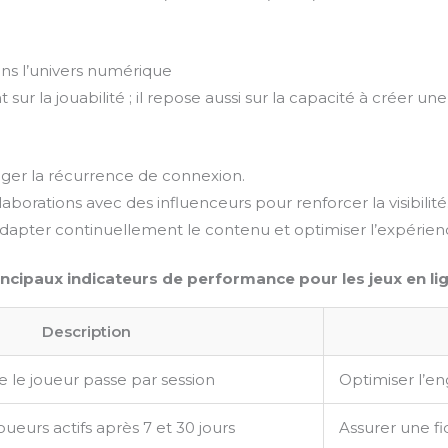
ans l’univers numérique
sur la jouabilité ; il repose aussi sur la capacité à crée
ger la récurrence de connexion.
borations avec des influenceurs pour renforcer la visibilité
adapter continuellement le contenu et optimiser l’expérien
incipaux indicateurs de performance pour les jeux en li
Description
le joueur passe par session
Optimiser l’e
ueurs actifs après 7 et 30 jours
Assurer une fid