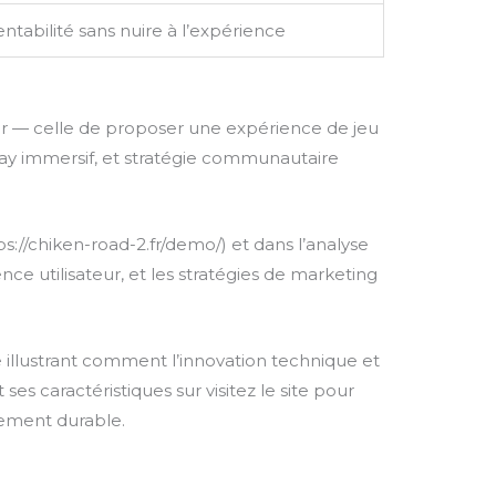
entabilité sans nuire à l’expérience
eur — celle de proposer une expérience de jeu
eplay immersif, et stratégie communautaire
s://chiken-road-2.fr/demo/) et dans l’analyse
nce utilisateur, et les stratégies de marketing
 illustrant comment l’innovation technique et
s caractéristiques sur visitez le site pour
agement durable.