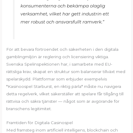
konsumenterna och bekämpa olaglig
verksamhet, vilket har gett industrin ett
mer robust och ansvarsfullt ramverk.”
För att bevara förtroendet och säkerheten i den digitala
gamblingmiljön är reglering och licensiering viktiga.
Svenska Spelinspektionen har, i samarbete med EU-
rättsliga krav, skapat en struktur som balanserar tillväxt med
spelarskydd. Plattformar som erbjuder exempelvis
*Kasinoospel Starburst, en riktig pärla* måste nu navigera
detta regelverk, vilket säkerställer att spelare får tillgång till
rättvisa och säkra tjänster — något som är avgörande för
branschens legitimitet.
Framtiden för Digitala Casinospel
Med framsteg inom artificiell intelligens, blockchain och