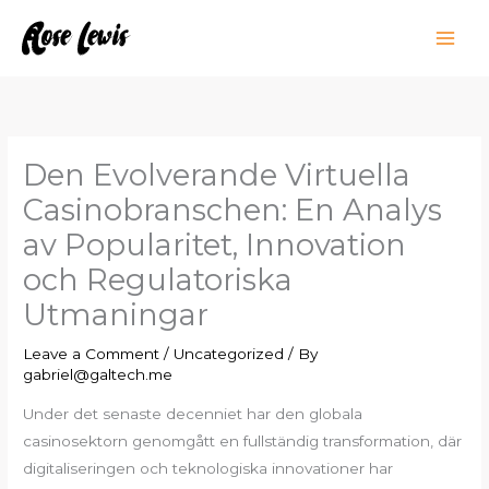
Skip
to
content
Den Evolverande Virtuella
Casinobranschen: En Analys
av Popularitet, Innovation
och Regulatoriska
Utmaningar
Leave a Comment
/
Uncategorized
/ By
gabriel@galtech.me
Under det senaste decenniet har den globala
casinosektorn genomgått en fullständig transformation, där
digitaliseringen och teknologiska innovationer har