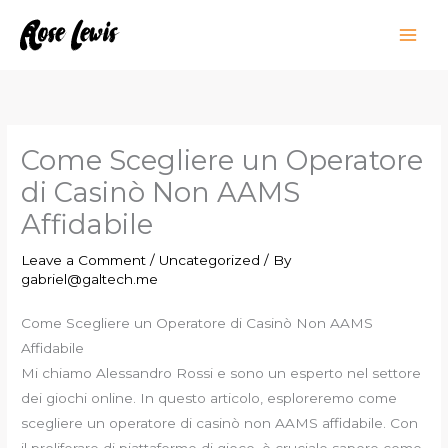
Skip
to
content
Come Scegliere un Operatore
di Casinò Non AAMS
Affidabile
Leave a Comment
/
Uncategorized
/ By
gabriel@galtech.me
Come Scegliere un Operatore di Casinò Non AAMS
Affidabile
Mi chiamo Alessandro Rossi e sono un esperto nel settore
dei giochi online. In questo articolo, esploreremo come
scegliere un operatore di casinò non AAMS affidabile. Con