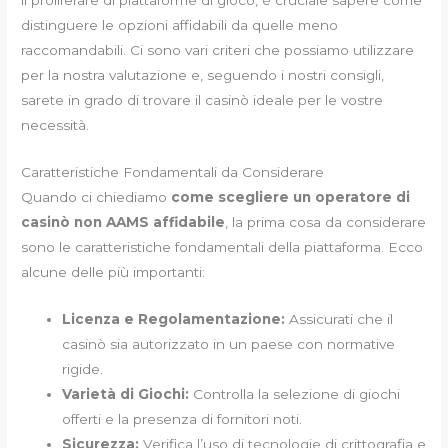
il proliferare di piattaforme di gioco, è cruciale sapere come
distinguere le opzioni affidabili da quelle meno
raccomandabili. Ci sono vari criteri che possiamo utilizzare
per la nostra valutazione e, seguendo i nostri consigli,
sarete in grado di trovare il casinò ideale per le vostre
necessità.
Caratteristiche Fondamentali da Considerare
Quando ci chiediamo
come scegliere un operatore di
casinò non AAMS affidabile
, la prima cosa da considerare
sono le caratteristiche fondamentali della piattaforma. Ecco
alcune delle più importanti:
Licenza e Regolamentazione:
Assicurati che il
casinò sia autorizzato in un paese con normative
rigide.
Varietà di Giochi:
Controlla la selezione di giochi
offerti e la presenza di fornitori noti.
Sicurezza:
Verifica l’uso di tecnologie di crittografia e