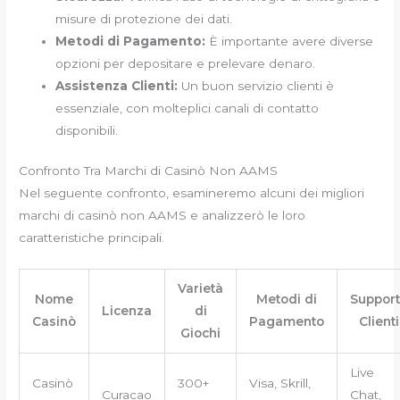
misure di protezione dei dati.
Metodi di Pagamento:
È importante avere diverse
opzioni per depositare e prelevare denaro.
Assistenza Clienti:
Un buon servizio clienti è
essenziale, con molteplici canali di contatto
disponibili.
Confronto Tra Marchi di Casinò Non AAMS
Nel seguente confronto, esamineremo alcuni dei migliori
marchi di casinò non AAMS e analizzerò le loro
caratteristiche principali.
Varietà
Nome
Metodi di
Suppor
Licenza
di
Casinò
Pagamento
Clienti
Giochi
Live
Casinò
300+
Visa, Skrill,
Curacao
Chat,