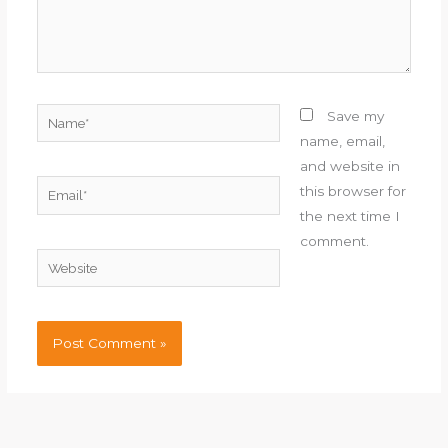
Name*
Save my
name, email,
and website in
Email*
this browser for
the next time I
comment.
Website