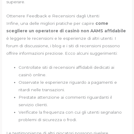
superare.
Ottenere Feedback e Recensioni dagli Utenti
Infine, una delle migliori pratiche per capire
come
scegliere un operatore di casinò non AAMS affidabile
è leggere le recensioni e le esperienze di altri utenti. I
forum di discussione, i blog e i siti di recensioni possono
offrire informazioni preziose. Ecco alcuni suggerimenti:
Controllate siti di recensioni affidabili dedicati ai
casinò online.
Osservate le esperienze riguardo a pagamenti e
ritardi nelle transazioni.
Prestate attenzione ai commenti riguardanti il
servizio clienti.
Verificate la frequenza con cui gli utenti segnalano
problemi di sicurezza o frodi.
Le testimonianze di altri giocatori possono rivelare