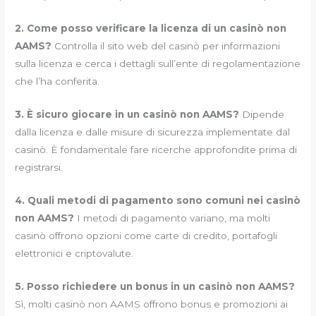
2. Come posso verificare la licenza di un casinò non
AAMS?
Controlla il sito web del casinò per informazioni
sulla licenza e cerca i dettagli sull’ente di regolamentazione
che l’ha conferita.
3. È sicuro giocare in un casinò non AAMS?
Dipende
dalla licenza e dalle misure di sicurezza implementate dal
casinò. È fondamentale fare ricerche approfondite prima di
registrarsi.
4. Quali metodi di pagamento sono comuni nei casinò
non AAMS?
I metodi di pagamento variano, ma molti
casinò offrono opzioni come carte di credito, portafogli
elettronici e criptovalute.
5. Posso richiedere un bonus in un casinò non AAMS?
Sì, molti casinò non AAMS offrono bonus e promozioni ai