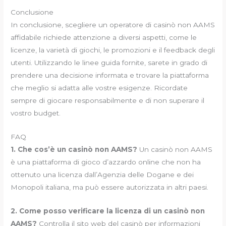
Conclusione
In conclusione, scegliere un operatore di casinò non AAMS
affidabile richiede attenzione a diversi aspetti, come le
licenze, la varietà di giochi, le promozioni e il feedback degli
utenti. Utilizzando le linee guida fornite, sarete in grado di
prendere una decisione informata e trovare la piattaforma
che meglio si adatta alle vostre esigenze. Ricordate
sempre di giocare responsabilmente e di non superare il
vostro budget.
FAQ
1. Che cos’è un casinò non AAMS?
Un casinò non AAMS
è una piattaforma di gioco d’azzardo online che non ha
ottenuto una licenza dall’Agenzia delle Dogane e dei
Monopoli italiana, ma può essere autorizzata in altri paesi.
2. Come posso verificare la licenza di un casinò non
AAMS?
Controlla il sito web del casinò per informazioni