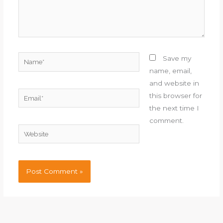
Name*
Save my
name, email,
and website in
Email*
this browser for
the next time I
comment.
Website