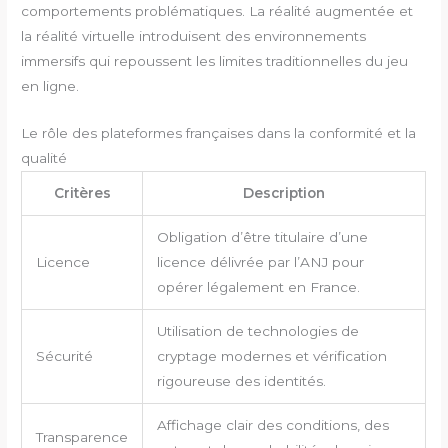
comportements problématiques. La réalité augmentée et
la réalité virtuelle introduisent des environnements
immersifs qui repoussent les limites traditionnelles du jeu
en ligne.
Le rôle des plateformes françaises dans la conformité et la
qualité
Critères
Description
Obligation d’être titulaire d’une
Licence
licence délivrée par l’ANJ pour
opérer légalement en France.
Utilisation de technologies de
Sécurité
cryptage modernes et vérification
rigoureuse des identités.
Affichage clair des conditions, des
Transparence