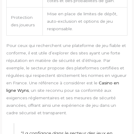
cotes et des probabilités de gain.
Mise en place de limites de dépôt,
Protection
auto-exclusion et options de jeu
des joueurs
responsable.
Pour ceux qui recherchent une plateforme de jeu fiable et
conforme, il est utile d’explorer des sites ayant une forte
réputation en matière de sécurité et d’éthique. Par
exemple, le secteur propose des plateformes certifiées et
régulées qui respectent strictement les normes en vigueur
en France. Une référence à considérer est le
Casino en
ligne Wyns
, un site reconnu pour sa conformité aux
exigences réglementaires et ses mesures de sécurité
avancées, offrant ainsi une expérience de jeu dans un
cadre sécurisé et transparent.
“La confiance dans le secteur des jeux en