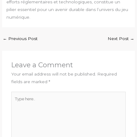
efforts réglementaires et technologiques, constitue un
pilier essentiel pour un avenir durable dans l’univers du jeu
numérique.
←
Previous Post
Next Post
→
Leave a Comment
Your email address will not be published.
Required
fields are marked
*
Type
here..