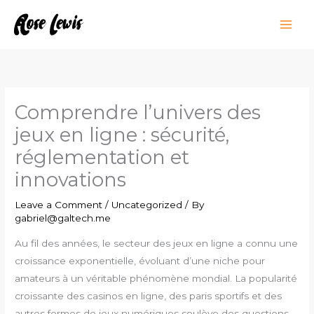
Skip
to
content
Comprendre l’univers des
jeux en ligne : sécurité,
réglementation et
innovations
Leave a Comment
/
Uncategorized
/ By
gabriel@galtech.me
Au fil des années, le secteur des jeux en ligne a connu une
croissance exponentielle, évoluant d’une niche pour
amateurs à un véritable phénomène mondial. La popularité
croissante des casinos en ligne, des paris sportifs et des
autres formes de jeux numériques soulève des questions