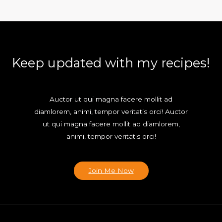
Keep updated with my recipes!
Auctor ut qui magna facere mollit ad
diamlorem, animi, tempor veritatis orci! Auctor
ut qui magna facere mollit ad diamlorem,
animi, tempor veritatis orci!
Join Me Now