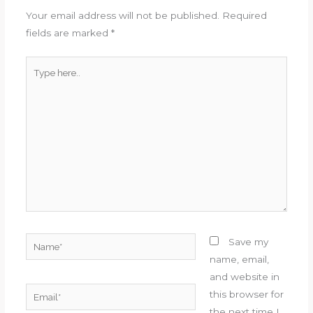
Your email address will not be published.
Required
fields are marked
*
Type
here..
Name*
Save my
name, email,
and website in
Email*
this browser for
the next time I