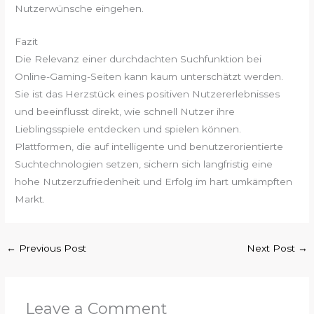
Nutzerwünsche eingehen.
Fazit
Die Relevanz einer durchdachten Suchfunktion bei
Online-Gaming-Seiten kann kaum unterschätzt werden.
Sie ist das Herzstück eines positiven Nutzererlebnisses
und beeinflusst direkt, wie schnell Nutzer ihre
Lieblingsspiele entdecken und spielen können.
Plattformen, die auf intelligente und benutzerorientierte
Suchtechnologien setzen, sichern sich langfristig eine
hohe Nutzerzufriedenheit und Erfolg im hart umkämpften
Markt.
←
Previous Post
Next Post
→
Leave a Comment