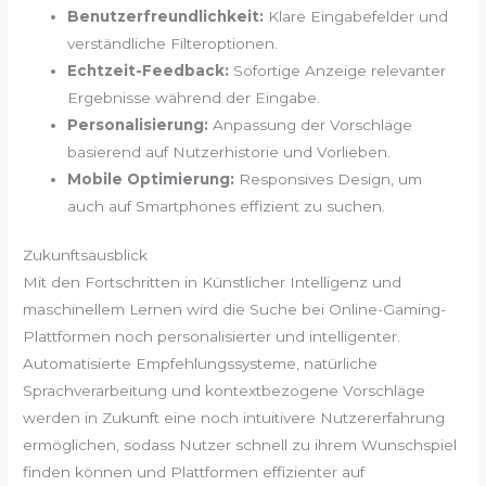
Benutzerfreundlichkeit:
Klare Eingabefelder und
verständliche Filteroptionen.
Echtzeit-Feedback:
Sofortige Anzeige relevanter
Ergebnisse während der Eingabe.
Personalisierung:
Anpassung der Vorschläge
basierend auf Nutzerhistorie und Vorlieben.
Mobile Optimierung:
Responsives Design, um
auch auf Smartphones effizient zu suchen.
Zukunftsausblick
Mit den Fortschritten in Künstlicher Intelligenz und
maschinellem Lernen wird die Suche bei Online-Gaming-
Plattformen noch personalisierter und intelligenter.
Automatisierte Empfehlungssysteme, natürliche
Sprachverarbeitung und kontextbezogene Vorschläge
werden in Zukunft eine noch intuitivere Nutzererfahrung
ermöglichen, sodass Nutzer schnell zu ihrem Wunschspiel
finden können und Plattformen effizienter auf