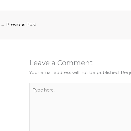
←
Previous Post
Leave a Comment
Your email address will not be published.
Requ
Type
here..