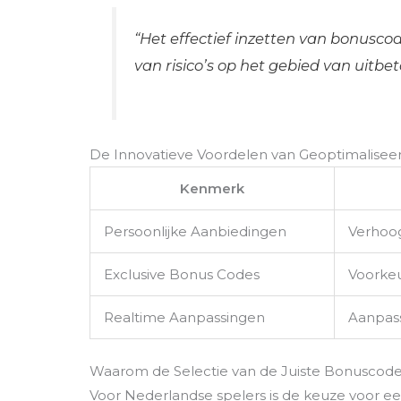
“Het effectief inzetten van bonusco
van risico’s op het gebied van uitbe
De Innovatieve Voordelen van Geoptimalise
Kenmerk
Persoonlijke Aanbiedingen
Verhoog
Exclusive Bonus Codes
Voorkeu
Realtime Aanpassingen
Aanpass
Waarom de Selectie van de Juiste Bonuscode c
Voor Nederlandse spelers is de keuze voor e