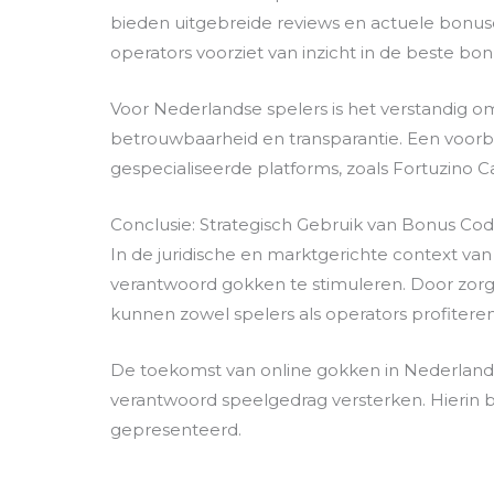
bieden uitgebreide reviews en actuele bonusc
operators voorziet van inzicht in de beste bon
Voor Nederlandse spelers is het verstandig 
betrouwbaarheid en transparantie. Een voorbe
gespecialiseerde platforms, zoals Fortuzino C
Conclusie: Strategisch Gebruik van Bonus Co
In de juridische en marktgerichte context v
verantwoord gokken te stimuleren. Door zorg
kunnen zowel spelers als operators profiteren
De toekomst van online gokken in Nederland
verantwoord speelgedrag versterken. Hierin bl
gepresenteerd.