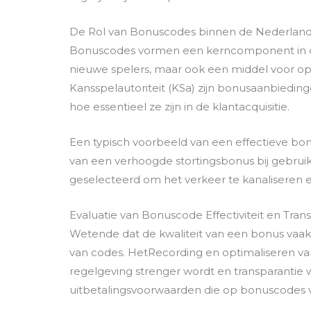
De Rol van Bonuscodes binnen de Nederlands
Bonuscodes vormen een kerncomponent in de m
nieuwe spelers, maar ook een middel voor op
Kansspelautoriteit (KSa) zijn bonusaanbiedin
hoe essentieel ze zijn in de klantacquisitie.
Een typisch voorbeeld van een effectieve bo
van een verhoogde stortingsbonus bij gebruik
geselecteerd om het verkeer te kanaliseren e
Evaluatie van Bonuscode Effectiviteit en Tran
Wetende dat de kwaliteit van een bonus vaak
van codes. HetRecording en optimaliseren va
regelgeving strenger wordt en transparantie 
uitbetalingsvoorwaarden die op bonuscodes va