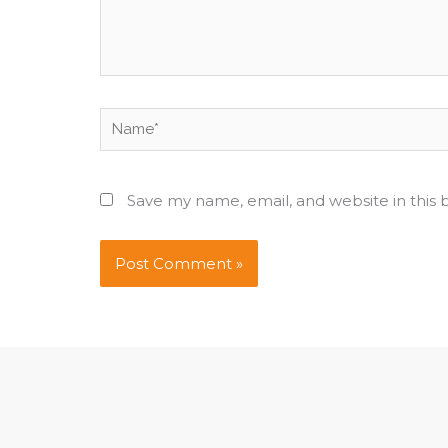
Name*
Save my name, email, and website in this 