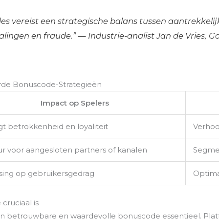
des vereist een strategische balans tussen aantrekkel
talingen en fraude.” —
Industrie-analist Jan de Vries, G
erde Bonuscode-Strategieën
Impact op Spelers
t betrokkenheid en loyaliteit
Verhoo
r voor aangesloten partners of kanalen
Segmen
ing op gebruikersgedrag
Optima
ruciaal is
en betrouwbare en waardevolle bonuscode essentieel. Plat