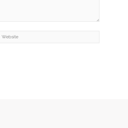
Website