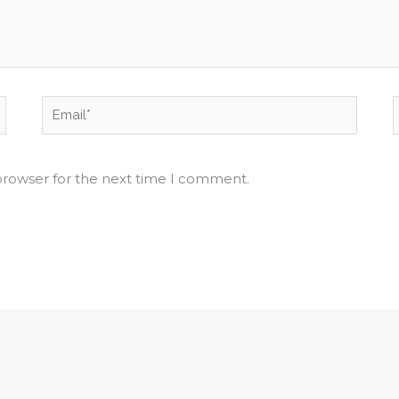
Email*
browser for the next time I comment.