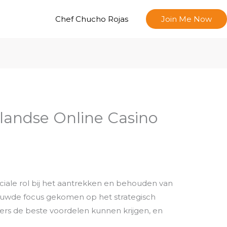
Chef Chucho Rojas
Join Me Now
landse Online Casino
iale rol bij het aantrekken en behouden van
ieuwde focus gekomen op het strategisch
ers de beste voordelen kunnen krijgen, en