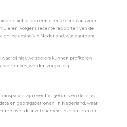
eden niet alleen een directe stimulans voor
imuleren. Volgens recente rapporten van de
j online casino’s in Nederland, wat aantoont
 waarbij nieuwe spelers kunnen profiteren
 advertenties, worden zorgvuldig
ansparant zijn over het gebruik en de inzet
data en gedragspatronen. In Nederland, waar
eren over de inzetbaarheid, inzetlimieten en