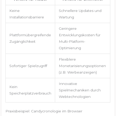
Keine
Schnellere Updates und
Installationsbarriere
Wartung
Geringere
Plattformübergreifende
Entwicklungskosten für
Zugänglichkeit
Multi-Platform-
Optimierung
Flexiblere
Sofortiger Spielzugriff
Monetarisierungsoptionen
(z.B. Werbeanzeigen)
Innovative
Kein
Spielmechaniken durch
Speicherplatzverbrauch
Webtechnologien
Praxisbeispiel: Candycronologie im Browser