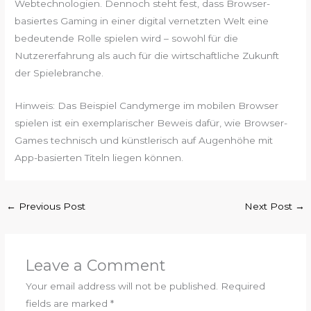
Webtechnologien. Dennoch steht fest, dass Browser-
basiertes Gaming in einer digital vernetzten Welt eine
bedeutende Rolle spielen wird – sowohl für die
Nutzererfahrung als auch für die wirtschaftliche Zukunft
der Spielebranche.
Hinweis: Das Beispiel Candymerge im mobilen Browser
spielen ist ein exemplarischer Beweis dafür, wie Browser-
Games technisch und künstlerisch auf Augenhöhe mit
App-basierten Titeln liegen können.
←
Previous Post
Next Post
→
Leave a Comment
Your email address will not be published.
Required
fields are marked
*