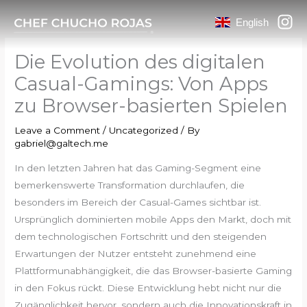
Skip
English
to
content
Die Evolution des digitalen
Casual-Gamings: Von Apps
zu Browser-basierten Spielen
Leave a Comment
/
Uncategorized
/ By
gabriel@galtech.me
In den letzten Jahren hat das Gaming-Segment eine
bemerkenswerte Transformation durchlaufen, die
besonders im Bereich der Casual-Games sichtbar ist.
Ursprünglich dominierten mobile Apps den Markt, doch mit
dem technologischen Fortschritt und den steigenden
Erwartungen der Nutzer entsteht zunehmend eine
Plattformunabhängigkeit, die das Browser-basierte Gaming
in den Fokus rückt. Diese Entwicklung hebt nicht nur die
Zugänglichkeit hervor, sondern auch die Innovationskraft in