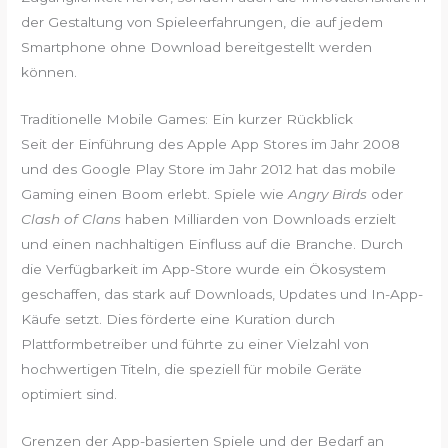
der Gestaltung von Spieleerfahrungen, die auf jedem
Smartphone ohne Download bereitgestellt werden
können.
Traditionelle Mobile Games: Ein kurzer Rückblick
Seit der Einführung des Apple App Stores im Jahr 2008
und des Google Play Store im Jahr 2012 hat das mobile
Gaming einen Boom erlebt. Spiele wie
Angry Birds
oder
Clash of Clans
haben Milliarden von Downloads erzielt
und einen nachhaltigen Einfluss auf die Branche. Durch
die Verfügbarkeit im App-Store wurde ein Ökosystem
geschaffen, das stark auf Downloads, Updates und In-App-
Käufe setzt. Dies förderte eine Kuration durch
Plattformbetreiber und führte zu einer Vielzahl von
hochwertigen Titeln, die speziell für mobile Geräte
optimiert sind.
Grenzen der App-basierten Spiele und der Bedarf an