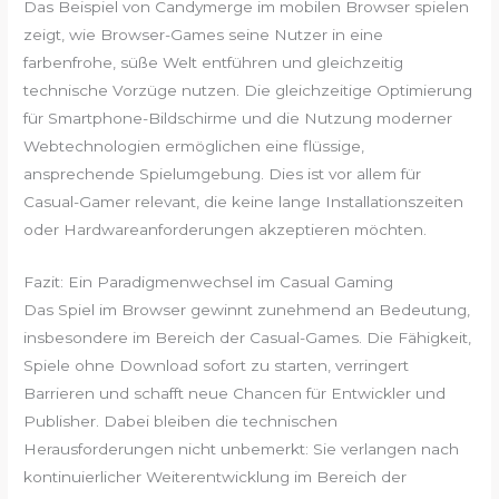
Das Beispiel von Candymerge im mobilen Browser spielen
zeigt, wie Browser-Games seine Nutzer in eine
farbenfrohe, süße Welt entführen und gleichzeitig
technische Vorzüge nutzen. Die gleichzeitige Optimierung
für Smartphone-Bildschirme und die Nutzung moderner
Webtechnologien ermöglichen eine flüssige,
ansprechende Spielumgebung. Dies ist vor allem für
Casual-Gamer relevant, die keine lange Installationszeiten
oder Hardwareanforderungen akzeptieren möchten.
Fazit: Ein Paradigmenwechsel im Casual Gaming
Das Spiel im Browser gewinnt zunehmend an Bedeutung,
insbesondere im Bereich der Casual-Games. Die Fähigkeit,
Spiele ohne Download sofort zu starten, verringert
Barrieren und schafft neue Chancen für Entwickler und
Publisher. Dabei bleiben die technischen
Herausforderungen nicht unbemerkt: Sie verlangen nach
kontinuierlicher Weiterentwicklung im Bereich der