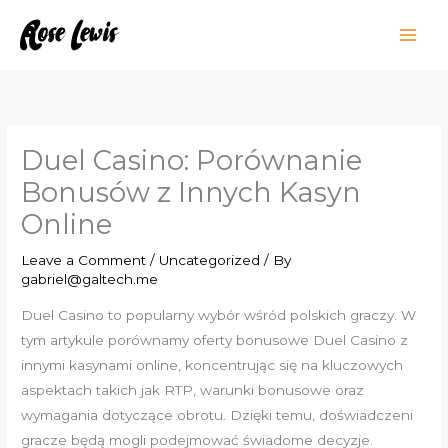
Skip
to
content
Duel Casino: Porównanie
Bonusów z Innych Kasyn
Online
Leave a Comment
/
Uncategorized
/ By
gabriel@galtech.me
Duel Casino to popularny wybór wśród polskich graczy. W
tym artykule porównamy oferty bonusowe Duel Casino z
innymi kasynami online, koncentrując się na kluczowych
aspektach takich jak RTP, warunki bonusowe oraz
wymagania dotyczące obrotu. Dzięki temu, doświadczeni
gracze będą mogli podejmować świadome decyzje.