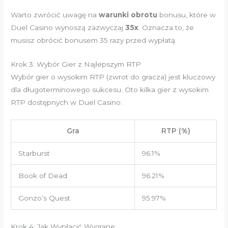
Warto zwrócić uwagę na
warunki obrotu
bonusu, które w
Duel Casino wynoszą zazwyczaj
35x
. Oznacza to, że
musisz obrócić bonusem 35 razy przed wypłatą.
Krok 3: Wybór Gier z Najlepszym RTP
Wybór gier o wysokim RTP (zwrot do gracza) jest kluczowy
dla długoterminowego sukcesu. Oto kilka gier z wysokim
RTP dostępnych w Duel Casino:
Gra
RTP (%)
Starburst
96.1%
Book of Dead
96.21%
Gonzo’s Quest
95.97%
Krok 4: Jak Wypłacić Wygrane