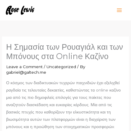
Skip
to
content
Η Σημασία των Ρουαγιάλ και των
Μπόνους στα Online Καζίνο
Leave a Comment
/
Uncategorized
/ By
gabriel@galtech.me
Ο κόσμος των διαδικτυακών τυχερών παιχνιδιών έχει εξελιχθεί
ραγδαία τις τελευταίες δεκαετίες, καθιστώντας τα online καζίνο
μια από τις πιο δημοφιλείς επιλογές για τους παίκτες που
αναζητούν διασκέδαση και ευκαιρίες κέρδους. Μία από τις
βασικές πτυχές που καθορίζουν την ελκυστικότητα και τη
βιωσιμότητα αυτών των πλατφορμών είναι η διαχείριση των
μπόνους και η προώθηση των στοιχηματικών προσφορών.