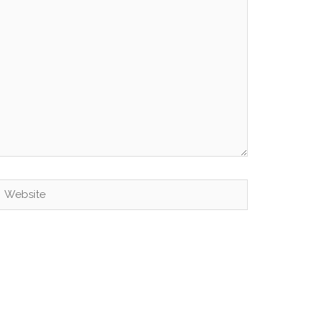
Website