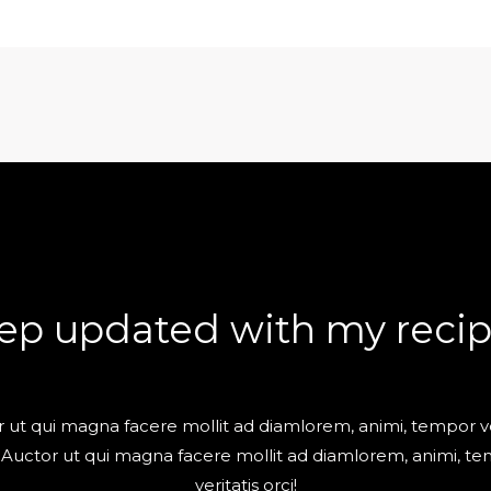
ep updated with my recip
 ut qui magna facere mollit ad diamlorem, animi, tempor ve
! Auctor ut qui magna facere mollit ad diamlorem, animi, t
veritatis orci!