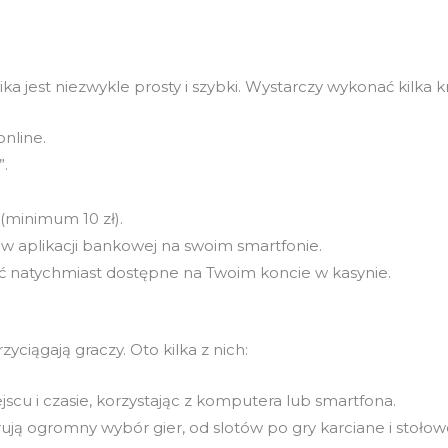
a jest niezwykle prosty i szybki. Wystarczy wykonać kilka 
online.
”.
(minimum 10 zł).
 w aplikacji bankowej na swoim smartfonie.
yć natychmiast dostępne na Twoim koncie w kasynie.
yciągają graczy. Oto kilka z nich:
u i czasie, korzystając z komputera lub smartfona.
ują ogromny wybór gier, od slotów po gry karciane i stołow