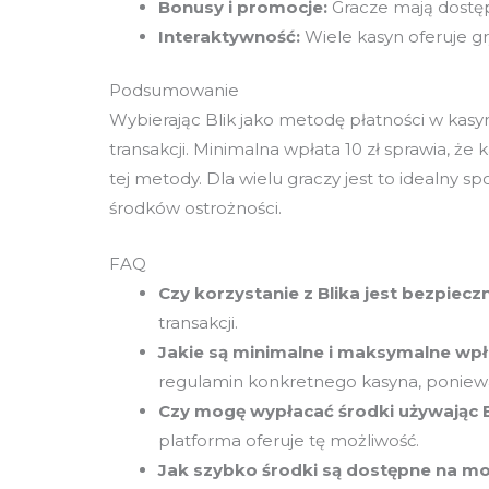
Bonusy i promocje:
Gracze mają dostęp
Interaktywność:
Wiele kasyn oferuje gr
Podsumowanie
Wybierając Blik jako metodę płatności w kasy
transakcji. Minimalna wpłata 10 zł sprawia, ż
tej metody. Dla wielu graczy jest to idealny
środków ostrożności.
FAQ
Czy korzystanie z Blika jest bezpiecz
transakcji.
Jakie są minimalne i maksymalne wpł
regulamin konkretnego kasyna, poniew
Czy mogę wypłacać środki używając B
platforma oferuje tę możliwość.
Jak szybko środki są dostępne na mo