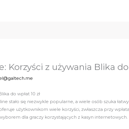
e: Korzyści z używania Blika do
iel@galtech.me
lika do wpłat 10 zł
online stało się niezwykle popularne, a wiele osób szuka ł
 oferuje użytkownikom wiele korzyści, zwłaszcza przy wpłat
m wyborem dla graczy korzystających z kasyn internetowych.