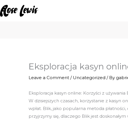
Skip
to
content
Eksploracja kasyn onlin
Leave a Comment
/
Uncategorized
/ By
gabr
Eksploracja kasyn online: Korzyści z używania B
W dzisiejszych czasach, korzystanie z kasyn 
wpłat. Blik, jako popularna metoda płatności,
przyjrzymy się, dlaczego Blik jest doskonały