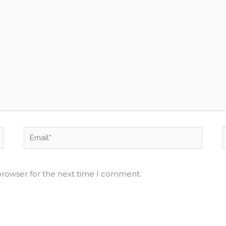
Email*
browser for the next time I comment.