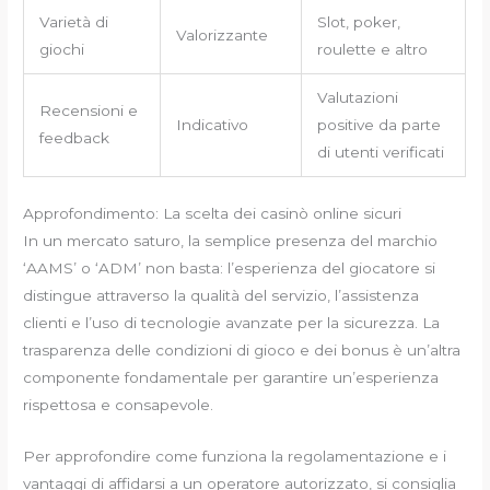
Varietà di
Slot, poker,
Valorizzante
giochi
roulette e altro
Valutazioni
Recensioni e
Indicativo
positive da parte
feedback
di utenti verificati
Approfondimento: La scelta dei casinò online sicuri
In un mercato saturo, la semplice presenza del marchio
‘AAMS’ o ‘ADM’ non basta: l’esperienza del giocatore si
distingue attraverso la qualità del servizio, l’assistenza
clienti e l’uso di tecnologie avanzate per la sicurezza. La
trasparenza delle condizioni di gioco e dei bonus è un’altra
componente fondamentale per garantire un’esperienza
rispettosa e consapevole.
Per approfondire come funziona la regolamentazione e i
vantaggi di affidarsi a un operatore autorizzato, si consiglia