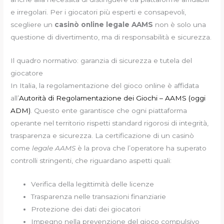
e irregolari. Per i giocatori più esperti e consapevoli,
scegliere un
casinò online legale AAMS
non è solo una
questione di divertimento, ma di responsabilità e sicurezza.
Il quadro normativo: garanzia di sicurezza e tutela del
giocatore
In Italia, la regolamentazione del gioco online è affidata
all’
Autorità di Regolamentazione dei Giochi – AAMS (oggi
ADM)
. Questo ente garantisce che ogni piattaforma
operante nel territorio rispetti standard rigorosi di integrità,
trasparenza e sicurezza. La certificazione di un casinò
come
legale AAMS
è la prova che l’operatore ha superato
controlli stringenti, che riguardano aspetti quali:
Verifica della legittimità delle licenze
Trasparenza nelle transazioni finanziarie
Protezione dei dati dei giocatori
Impegno nella prevenzione del gioco compulsivo