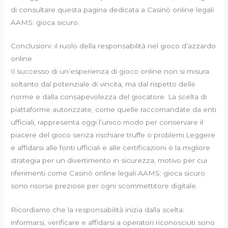
di consultare questa pagina dedicata a Casinò online legali
AAMS: gioca sicuro.
Conclusioni: il ruolo della responsabilità nel gioco d’azzardo
online
Il successo di un’esperienza di gioco online non si misura
soltanto dal potenziale di vincita, ma dal rispetto delle
norme e dalla consapevolezza del giocatore. La scelta di
piattaforme autorizzate, come quelle raccomandate da enti
ufficiali, rappresenta oggi l’unico modo per conservare il
piacere del gioco senza rischiare truffe o problemi.Leggere
e affidarsi alle fonti ufficiali e alle certificazioni è la migliore
strategia per un divertimento in sicurezza, motivo per cui
riferimenti come Casinò online legali AAMS: gioca sicuro
sono risorse preziose per ogni scommettitore digitale.
Ricordiamo che la responsabilità inizia dalla scelta:
informarsi, verificare e affidarsi a operatori riconosciuti sono