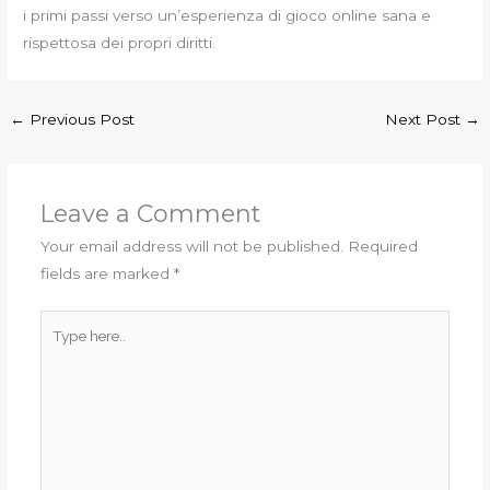
i primi passi verso un’esperienza di gioco online sana e
rispettosa dei propri diritti.
←
Previous Post
Next Post
→
Leave a Comment
Your email address will not be published.
Required
fields are marked
*
Type
here..