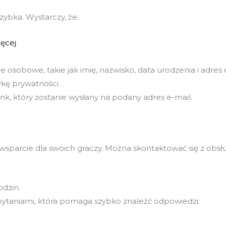
szybka. Wystarczy, że:
ięcej
.
 osobowe, takie jak imię, nazwisko, data urodzenia i adres 
ykę prywatności.
link, który zostanie wysłany na podany adres e-mail.
wsparcie dla swoich graczy. Można skontaktować się z obsłu
odzin.
pytaniami, która pomaga szybko znaleźć odpowiedzi.