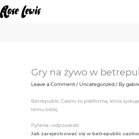
Skip
to
content
Gry na żywo w betrepub
Leave a Comment
/
Uncategorized
/ By
gabr
Betrepublic Casino to platforma, która zyskuje
temu bliżej.
Pytania i odpowiedzi
Jak zarejestrować się w betrepublic casino