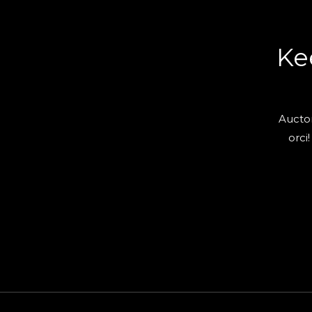
Ke
Auctor
orci