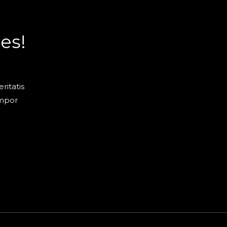
es!
ritatis
empor