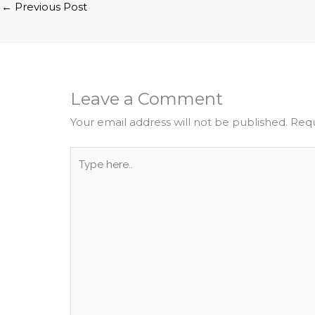
←
Previous Post
Leave a Comment
Your email address will not be published.
Requ
Type
here..