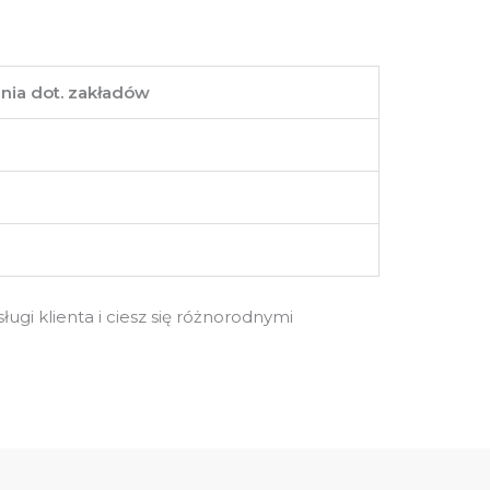
ia dot. zakładów
ługi klienta i ciesz się różnorodnymi