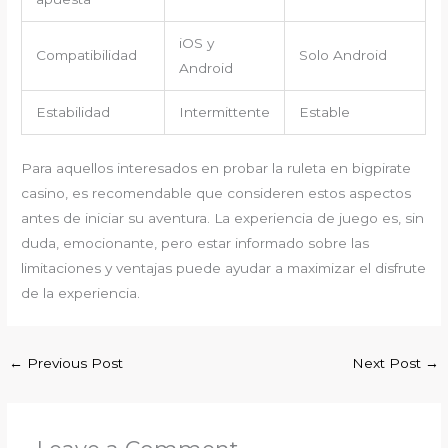
iOS y
Compatibilidad
Solo Android
Android
Estabilidad
Intermittente
Estable
Para aquellos interesados en probar la ruleta en bigpirate
casino, es recomendable que consideren estos aspectos
antes de iniciar su aventura. La experiencia de juego es, sin
duda, emocionante, pero estar informado sobre las
limitaciones y ventajas puede ayudar a maximizar el disfrute
de la experiencia.
←
Previous Post
Next Post
→