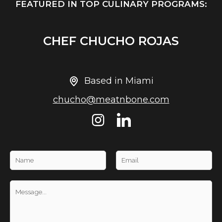
FEATURED IN TOP CULINARY PROGRAMS:
CHEF CHUCHO ROJAS
Based in Miami
chucho@meatnbone.com