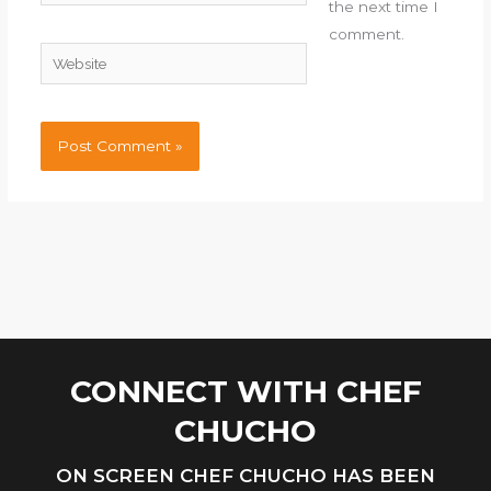
the next time I
comment.
Website
CONNECT WITH CHEF
CHUCHO
ON SCREEN CHEF CHUCHO HAS BEEN