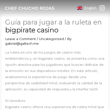
Skip
English
to
content
Guía para jugar a la ruleta en
bigpirate casino
Leave a Comment
/
Uncategorized
/ By
gabriel@galtech.me
La ruleta es uno de los juegos de casino más
emblemáticos y, en bigpirate casino, se presenta como una
opción atractiva para los jugadores que buscan disfrutar de
la emoción en sus dispositivos móviles. En este artículo,
analizaremos la experiencia de juego desde una
perspectiva de usabilidad móvil, evaluando la calidad de la
aplicación, su capacidad de respuesta y la interfaz táctil.
El Veredicto
bigpirate casino ofrece una experiencia de ruleta móvil que