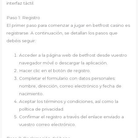
interfaz táctil.
Paso 1: Registro
El primer paso para comenzar a jugar en betfrost casino es
registrarse. A continuación, se detallan los pasos que
debéis seguir:
Acceder a la página web de betfrost desde vuestro
navegador móvil o descargar la aplicación.
Hacer clic en el botón de registro.
Completar el formulario con datos personales:
nombre, dirección, correo electrónico y fecha de
nacimiento.
Aceptar los términos y condiciones, así como la
política de privacidad.
Confirmar el registro a través del enlace enviado a
vuestro correo electrónico.