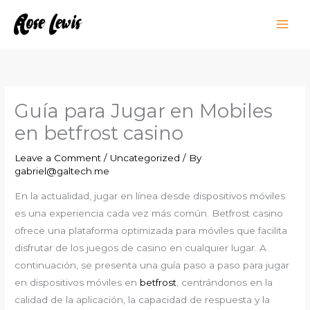
Skip
to
content
Guía para Jugar en Mobiles
en betfrost casino
Leave a Comment
/
Uncategorized
/ By
gabriel@galtech.me
En la actualidad, jugar en línea desde dispositivos móviles
es una experiencia cada vez más común. Betfrost casino
ofrece una plataforma optimizada para móviles que facilita
disfrutar de los juegos de casino en cualquier lugar. A
continuación, se presenta una guía paso a paso para jugar
en dispositivos móviles en
betfrost
, centrándonos en la
calidad de la aplicación, la capacidad de respuesta y la