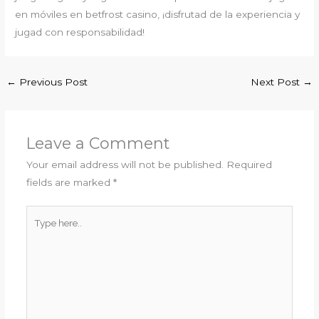
en móviles en betfrost casino, ¡disfrutad de la experiencia y
jugad con responsabilidad!
←
Previous Post
Next Post
→
Leave a Comment
Your email address will not be published.
Required
fields are marked
*
Type
here..