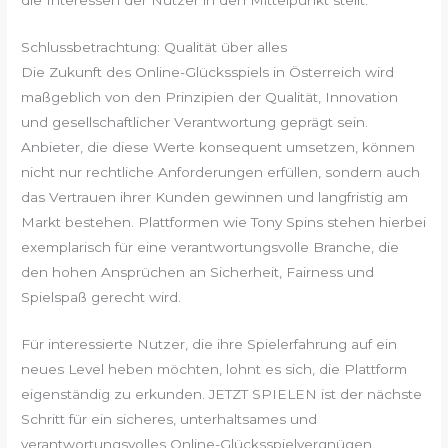
Schlussbetrachtung: Qualität über alles
Die Zukunft des Online-Glücksspiels in Österreich wird
maßgeblich von den Prinzipien der Qualität, Innovation
und gesellschaftlicher Verantwortung geprägt sein.
Anbieter, die diese Werte konsequent umsetzen, können
nicht nur rechtliche Anforderungen erfüllen, sondern auch
das Vertrauen ihrer Kunden gewinnen und langfristig am
Markt bestehen. Plattformen wie Tony Spins stehen hierbei
exemplarisch für eine verantwortungsvolle Branche, die
den hohen Ansprüchen an Sicherheit, Fairness und
Spielspaß gerecht wird.
Für interessierte Nutzer, die ihre Spielerfahrung auf ein
neues Level heben möchten, lohnt es sich, die Plattform
eigenständig zu erkunden. JETZT SPIELEN ist der nächste
Schritt für ein sicheres, unterhaltsames und
verantwortungsvolles Online-Glücksspielvergnügen.