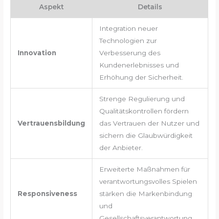
Aspekt
Details
Integration neuer
Technologien zur
Innovation
Verbesserung des
Kundenerlebnisses und
Erhöhung der Sicherheit.
Strenge Regulierung und
Qualitätskontrollen fördern
Vertrauensbildung
das Vertrauen der Nutzer und
sichern die Glaubwürdigkeit
der Anbieter.
Erweiterte Maßnahmen für
verantwortungsvolles Spielen
Responsiveness
stärken die Markenbindung
und
Gesellschaftsverantwortung.