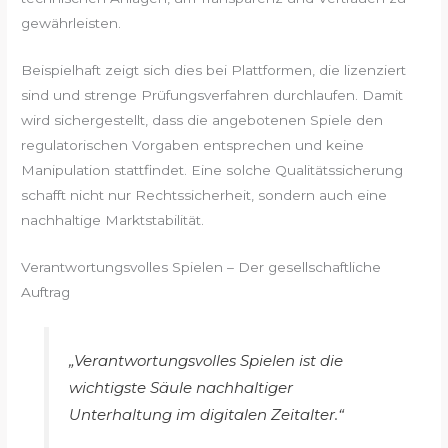
gewährleisten.
Beispielhaft zeigt sich dies bei Plattformen, die lizenziert
sind und strenge Prüfungsverfahren durchlaufen. Damit
wird sichergestellt, dass die angebotenen Spiele den
regulatorischen Vorgaben entsprechen und keine
Manipulation stattfindet. Eine solche Qualitätssicherung
schafft nicht nur Rechtssicherheit, sondern auch eine
nachhaltige Marktstabilität.
Verantwortungsvolles Spielen – Der gesellschaftliche
Auftrag
„Verantwortungsvolles Spielen ist die
wichtigste Säule nachhaltiger
Unterhaltung im digitalen Zeitalter.“