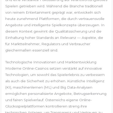
Spielen getrieben wird. Während die Branche traditionell
von reinem Entertainment geprägt war, entwickeln sich
heute zunehmend Plattformen, die durch vertrauensvolle
Angebote und intelligente Spielkonzepte überzeugen. In
diesem Kontext gewinnt die Qualitätssicherung und die
Einhaltung hoher Standards an Relevanz — Aspekte, die
für Marktteilnehmer, Regulators und Verbraucher
gleichermaßen essenziell sind.
Technologische Innovationen und Marktentwicklung
Moderne Online-Casinos setzen verstärkt auf innovative
Technologien, um sowohl das Spielerlebnis zu verbessern
als auch die Sicherheit zu erhöhen. Künstliche Intelligenz
(KI), maschinenlernen (ML) und Big Data-Analysen
ermöglichen personalisierte Angebote, Betrugserkennung
und fairen Spielverlauf. Österreichs eigene Online-
Glücksspielplattformen kontrollieren streng ihre
technischen Anlagen, um Transparenz und Vertrauen zu