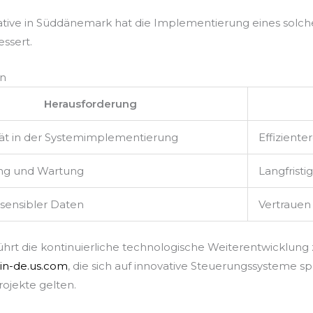
erative in Süddänemark hat die Implementierung eines solc
essert.
en
Herausforderung
ät in der Systemimplementierung
Effizient
ng und Wartung
Langfristi
sensibler Daten
Vertrauen
rt die kontinuierliche technologische Weiterentwicklung
in-de.us.com
, die sich auf innovative Steuerungssysteme sp
ojekte gelten.