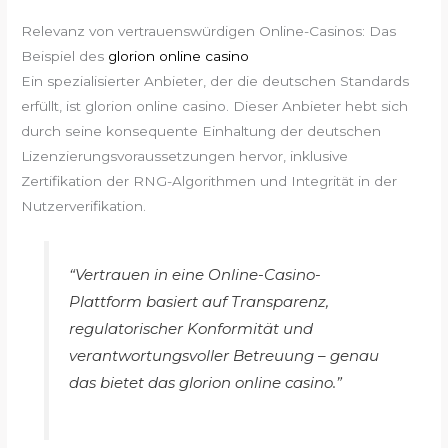
Relevanz von vertrauenswürdigen Online-Casinos: Das
Beispiel des
glorion online casino
Ein spezialisierter Anbieter, der die deutschen Standards
erfüllt, ist glorion online casino. Dieser Anbieter hebt sich
durch seine konsequente Einhaltung der deutschen
Lizenzierungsvoraussetzungen hervor, inklusive
Zertifikation der RNG-Algorithmen und Integrität in der
Nutzerverifikation.
“Vertrauen in eine Online-Casino-
Plattform basiert auf Transparenz,
regulatorischer Konformität und
verantwortungsvoller Betreuung – genau
das bietet das glorion online casino.”