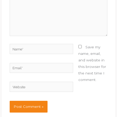
Name*
Save my
name, email,
and website in
Email*
this browser for
the next time I
comment.
Website