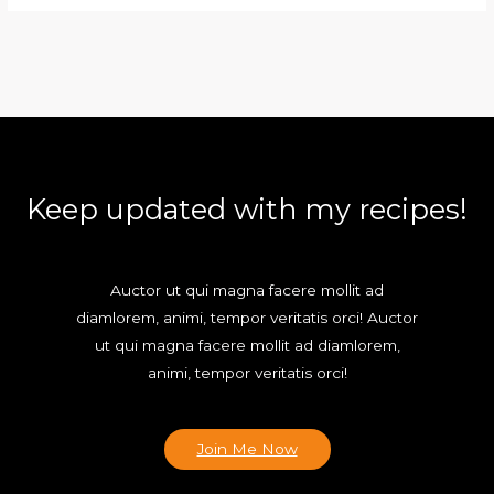
Keep updated with my recipes!
Auctor ut qui magna facere mollit ad
diamlorem, animi, tempor veritatis orci! Auctor
ut qui magna facere mollit ad diamlorem,
animi, tempor veritatis orci!
Join Me Now