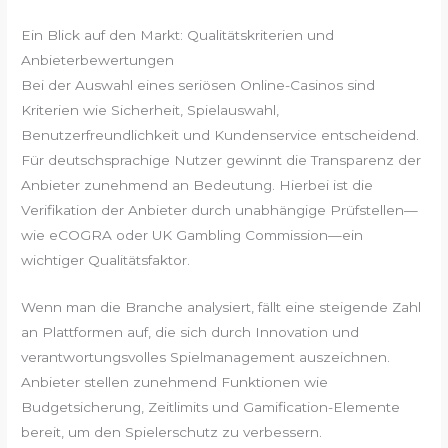
Ein Blick auf den Markt: Qualitätskriterien und
Anbieterbewertungen
Bei der Auswahl eines seriösen Online-Casinos sind
Kriterien wie Sicherheit, Spielauswahl,
Benutzerfreundlichkeit und Kundenservice entscheidend.
Für deutschsprachige Nutzer gewinnt die Transparenz der
Anbieter zunehmend an Bedeutung. Hierbei ist die
Verifikation der Anbieter durch unabhängige Prüfstellen—
wie eCOGRA oder UK Gambling Commission—ein
wichtiger Qualitätsfaktor.
Wenn man die Branche analysiert, fällt eine steigende Zahl
an Plattformen auf, die sich durch Innovation und
verantwortungsvolles Spielmanagement auszeichnen.
Anbieter stellen zunehmend Funktionen wie
Budgetsicherung, Zeitlimits und Gamification-Elemente
bereit, um den Spielerschutz zu verbessern.