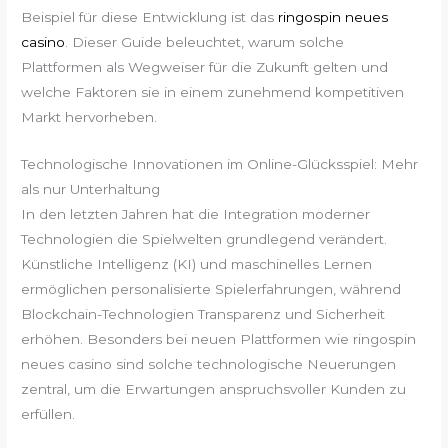
Beispiel für diese Entwicklung ist das
ringospin neues
casino
. Dieser Guide beleuchtet, warum solche
Plattformen als Wegweiser für die Zukunft gelten und
welche Faktoren sie in einem zunehmend kompetitiven
Markt hervorheben.
Technologische Innovationen im Online-Glücksspiel: Mehr
als nur Unterhaltung
In den letzten Jahren hat die Integration moderner
Technologien die Spielwelten grundlegend verändert.
Künstliche Intelligenz (KI) und maschinelles Lernen
ermöglichen personalisierte Spielerfahrungen, während
Blockchain-Technologien Transparenz und Sicherheit
erhöhen. Besonders bei neuen Plattformen wie ringospin
neues casino sind solche technologische Neuerungen
zentral, um die Erwartungen anspruchsvoller Kunden zu
erfüllen.