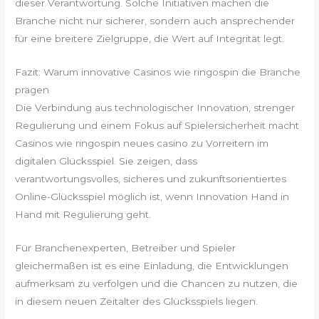
dieser Verantwortung. Solche Initiativen machen die
Branche nicht nur sicherer, sondern auch ansprechender
für eine breitere Zielgruppe, die Wert auf Integrität legt.
Fazit: Warum innovative Casinos wie ringospin die Branche
prägen
Die Verbindung aus technologischer Innovation, strenger
Regulierung und einem Fokus auf Spielersicherheit macht
Casinos wie ringospin neues casino zu Vorreitern im
digitalen Glücksspiel. Sie zeigen, dass
verantwortungsvolles, sicheres und zukunftsorientiertes
Online-Glücksspiel möglich ist, wenn Innovation Hand in
Hand mit Regulierung geht.
Für Branchenexperten, Betreiber und Spieler
gleichermaßen ist es eine Einladung, die Entwicklungen
aufmerksam zu verfolgen und die Chancen zu nutzen, die
in diesem neuen Zeitalter des Glücksspiels liegen.