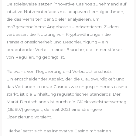
Beispielsweise setzen innovative Casinos zunehmend auf
intuitive Nutzerinterfaces mit adaptiven Lernalgorithmen,
die das Verhalten der Spieler analysieren, um
maßgeschneiderte Angebote zu präsentieren. Zudem
verbessert die Nutzung von Kryptowährungen die
Transaktionssicherheit und Beschleunigung – ein
bedeutender Vorteil in einer Branche, die immer stärker
von Regulierung geprägt ist.
Relevanz von Regulierung und Verbraucherschutz
Ein entscheidender Aspekt, der die Glaubwürdigkeit und
das Vertrauen in neue Casinos wie ringospin neues casino
stärkt, ist die Einhaltung regulatorischer Standards. Der
Markt Deutschlands ist durch die Glücksspielstaatsvertrag
(GlüStV) geregelt, der seit 2021 eine strengere
Lizenzierung vorsieht.
Hierbei setzt sich das innovative Casino mit seinen