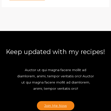
Keep updated with my recipes!
Auctor ut qui magna facere mollit ad
diamlorem, animi, tempor veritatis orci! Auctor
ut qui magna facere mollit ad diamlorem,
animi, tempor veritatis orci!
Join Me Now